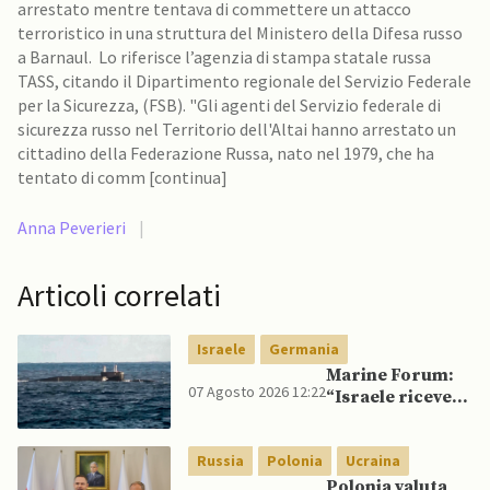
arrestato mentre tentava di commettere un attacco
terroristico in una struttura del Ministero della Difesa russo
a Barnaul. Lo riferisce l’agenzia di stampa statale russa
TASS, citando il Dipartimento regionale del Servizio Federale
per la Sicurezza, (FSB). "Gli agenti del Servizio federale di
sicurezza russo nel Territorio dell'Altai hanno arrestato un
cittadino della Federazione Russa, nato nel 1979, che ha
tentato di comm [continua]
Anna Peverieri
|
Articoli correlati
Israele
Germania
Marine Forum:
07 Agosto 2026 12:22
“Israele riceve
da Germania
sottomarino INS
Russia
Polonia
Ucraina
Drakon dopo 14
anni”
Polonia valuta