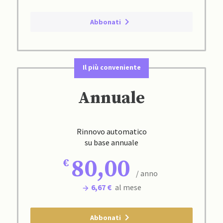
Abbonati
Il più conveniente
Annuale
Rinnovo automatico
su base annuale
80,00
/ anno
6,67 €
al mese
Abbonati