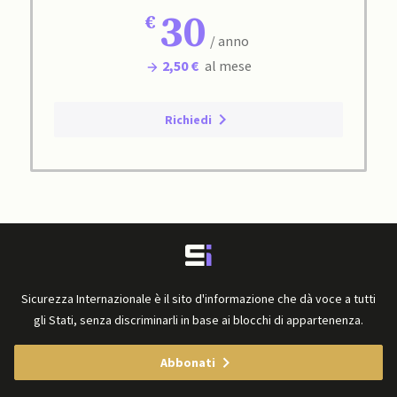
30
/ anno
2,50 €
al mese
Richiedi
Sicurezza Internazionale è il sito d'informazione che dà voce a tutti
gli Stati, senza discriminarli in base ai blocchi di appartenenza.
Abbonati