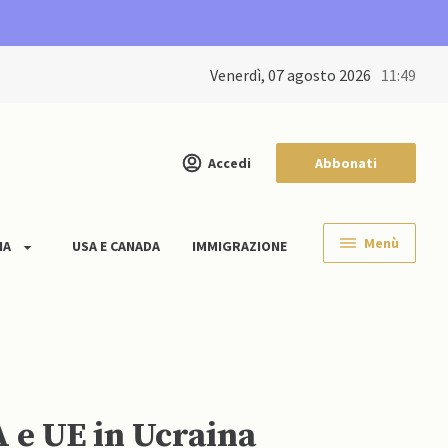
venerdì, 07 agosto 2026
11:49
Accedi
Abbonati
Menù
IA
USA E CANADA
IMMIGRAZIONE
A e UE in Ucraina