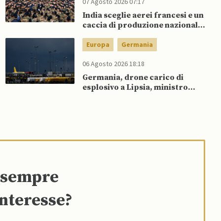
07 Agosto 2026 07:17
India sceglie aerei francesi e un
caccia di produzione nazionale,
rifiutando offerta di Su-57 da
parte di Putin
Europa
Germania
06 Agosto 2026 18:18
Germania, drone carico di
esplosivo a Lipsia, ministro
Interno: “Potrebbe esserci
dietro un attore statale”
e sempre
interesse?