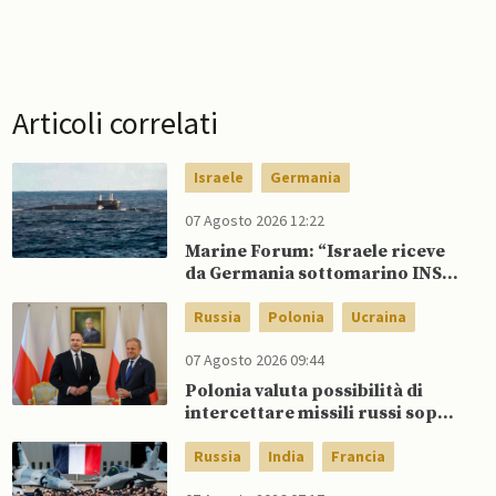
Articoli correlati
Israele
Germania
07 Agosto 2026 12:22
Marine Forum: “Israele riceve
da Germania sottomarino INS
Drakon dopo 14 anni”
Russia
Polonia
Ucraina
07 Agosto 2026 09:44
Polonia valuta possibilità di
intercettare missili russi sopra
Ucraina per proteggere spazio
aereo NATO
Russia
India
Francia