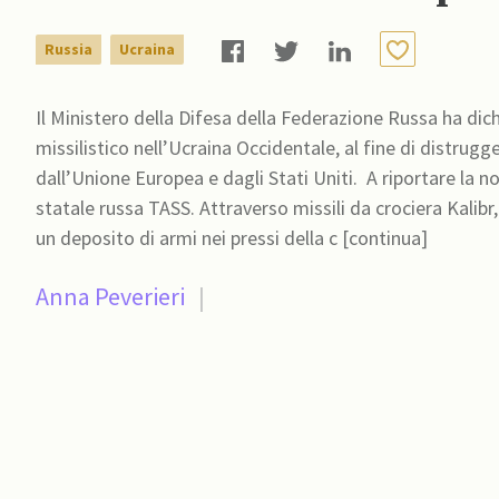
Russia
Ucraina
Il Ministero della Difesa della Federazione Russa ha dic
missilistico nell’Ucraina Occidentale, al fine di distru
dall’Unione Europea e dagli Stati Uniti. A riportare la notizia, il medesimo sabato, è stata l’agenzia di stampa
statale russa TASS. Attraverso missili da crociera Kalibr
un deposito di armi nei pressi della c [continua]
Anna Peverieri
|