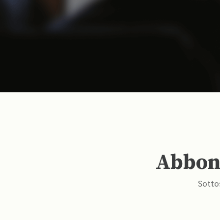
Abbona
Sottos