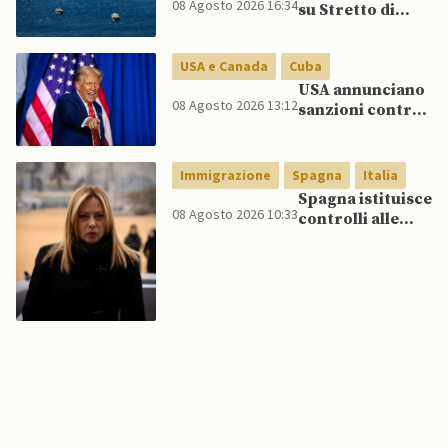
08 Agosto 2026 16:34
su Stretto di
Lee spinge per
Hormuz vicino,
dialogo
ma non aprirà il
USA e Canada
Cuba
canale”
USA annunciano
08 Agosto 2026 13:12
sanzioni contro
aziende cubane
Immigrazione
Spagna
Italia
Spagna istituisce
08 Agosto 2026 10:33
controlli alle
frontiere per gli
italiani dopo che
Meloni si rifiuta
di eliminare
quelli per gli
spagnoli