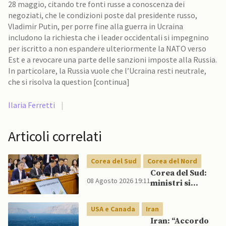
28 maggio, citando tre fonti russe a conoscenza dei
negoziati, che le condizioni poste dal presidente russo,
Vladimir Putin, per porre fine alla guerra in Ucraina
includono la richiesta che i leader occidentali si impegnino
per iscritto a non espandere ulteriormente la NATO verso
Est e a revocare una parte delle sanzioni imposte alla Russia.
In particolare, la Russia vuole che l’Ucraina resti neutrale,
che si risolva la question [continua]
Ilaria Ferretti
|
Articoli correlati
Corea del Sud
Corea del Nord
Corea del Sud:
08 Agosto 2026 19:11
ministri si
scontrano
pubblicamente
USA e Canada
Iran
su politica con il
Iran: “Accordo
Nord, mentre