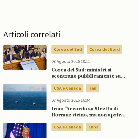
Articoli correlati
Corea del Sud
Corea del Nord
08 Agosto 2026 19:11
Corea del Sud: ministri si
scontrano pubblicamente su
politica con il Nord, mentre Lee
spinge per dialogo
USA e Canada
Iran
08 Agosto 2026 16:34
Iran: “Accordo su Stretto di
Hormuz vicino, ma non aprirà il
canale”
USA e Canada
Cuba