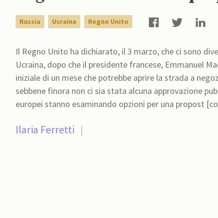
Russia
Ucraina
Regno Unito
Il Regno Unito ha dichiarato, il 3 marzo, che ci sono div
Ucraina, dopo che il presidente francese, Emmanuel Mac
iniziale di un mese che potrebbe aprire la strada a negoziati di pace. In base a quanto r
sebbene finora non ci sia stata alcuna approvazione pubbli
europei stanno esaminando opzioni per una propost [co
Ilaria Ferretti
|