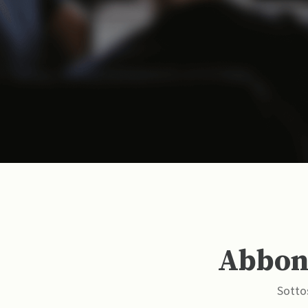
Abbona
Sottos