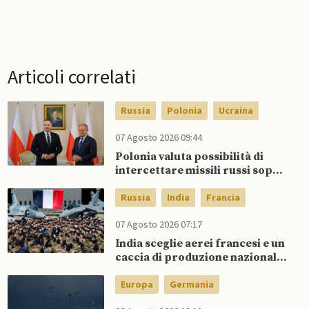
Articoli correlati
Russia
Polonia
Ucraina
07 Agosto 2026 09:44
Polonia valuta possibilità di
intercettare missili russi sopra
Ucraina per proteggere spazio
aereo NATO
Russia
India
Francia
07 Agosto 2026 07:17
India sceglie aerei francesi e un
caccia di produzione nazionale,
rifiutando offerta di Su-57 da
parte di Putin
Europa
Germania