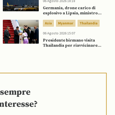
06 Agosto 2026 18:18
Germania, drone carico di
esplosivo a Lipsia, ministro
Interno: “Potrebbe esserci
dietro un attore statale”
Asia
Myanmar
Thailandia
06 Agosto 2026 15:07
Presidente birmano visita
Thailandia per riavvicinare
Myanmar ad ASEAN
e sempre
interesse?