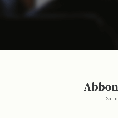
Abbona
Sottos