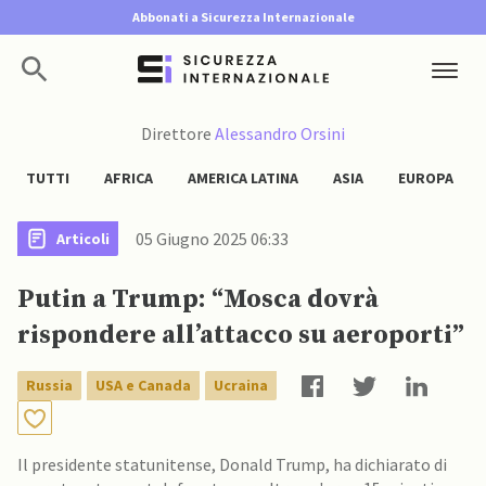
Abbonati a Sicurezza Internazionale
Direttore
Alessandro Orsini
TUTTI
AFRICA
AMERICA LATINA
ASIA
EUROPA
05 Giugno 2025 06:33
Articoli
Putin a Trump: “Mosca dovrà
rispondere all’attacco su aeroporti”
Russia
USA e Canada
Ucraina
Il presidente statunitense, Donald Trump, ha dichiarato di