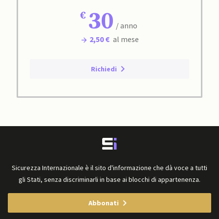
30
/ anno
2,50 €
al mese
Richiedi
Sicurezza Internazionale è il sito d'informazione che dà voce a tutti
gli Stati, senza discriminarli in base ai blocchi di appartenenza.
Abbonati