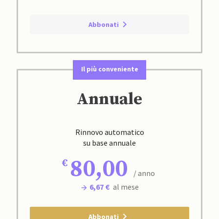
Abbonati
Il più conveniente
Annuale
Rinnovo automatico
su base annuale
80,00
/ anno
6,67 €
al mese
Abbonati