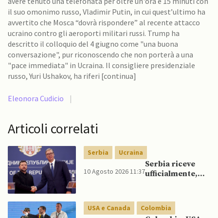
avere tenuto una telefonata per oltre un'ora e 15 minuti con
il suo omonimo russo, Vladimir Putin, in cui quest’ultimo ha
avvertito che Mosca “dovrà rispondere” al recente attacco
ucraino contro gli aeroporti militari russi. Trump ha
descritto il colloquio del 4 giugno come "una buona
conversazione", pur riconoscendo che non porterà a una
"pace immediata" in Ucraina. Il consigliere presidenziale
russo, Yuri Ushakov, ha riferi [continua]
Eleonora Cudicio
|
Articoli correlati
Serbia
Ucraina
Serbia riceve
10 Agosto 2026 11:37
ufficialmente,
per la prima
volta dal suo
insediamento,
USA e Canada
Colombia
presidente