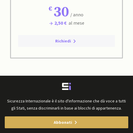
30
/ anno
2,50 €
al mese
Richiedi
Sicurezza Internazionale è il sito d'informazione che dà voce a tutti
gli Stati, senza discriminarli in base ai blocchi di appartenenza.
Abbonati