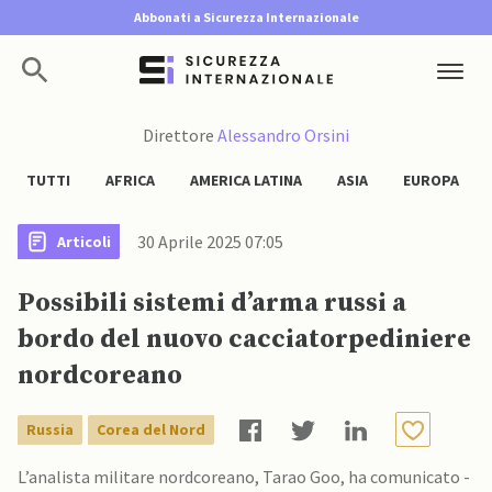
Abbonati a Sicurezza Internazionale
Direttore
Alessandro Orsini
TUTTI
AFRICA
AMERICA LATINA
ASIA
EUROPA
30 Aprile 2025 07:05
Articoli
Possibili sistemi d’arma russi a
bordo del nuovo cacciatorpediniere
nordcoreano
Russia
Corea del Nord
L’analista militare nordcoreano, Tarao Goo, ha comunicato -