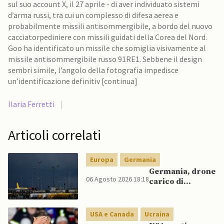
sul suo account X, il 27 aprile - di aver individuato sistemi
d’arma russi, tra cui un complesso di difesa aerea e
probabilmente missili antisommergibile, a bordo del nuovo
cacciatorpediniere con missili guidati della Corea del Nord.
Goo ha identificato un missile che somiglia visivamente al
missile antisommergibile russo 91RE1. Sebbene il design
sembri simile, l’angolo della fotografia impedisce
un’identificazione definitiv [continua]
Ilaria Ferretti
|
Articoli correlati
Europa
Germania
Germania, drone
06 Agosto 2026 18:18
carico di
esplosivo a
Lipsia, ministro
Interno:
USA e Canada
Ucraina
“Potrebbe