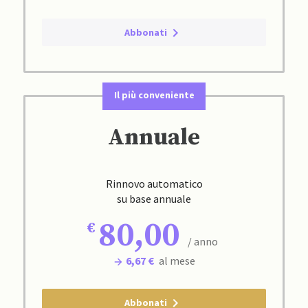
Abbonati
Il più conveniente
Annuale
Rinnovo automatico
su base annuale
80,00
/ anno
6,67 €
al mese
Abbonati