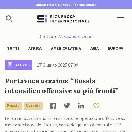
Abbonati a Sicurezza Internazionale
Direttore
Alessandro Orsini
TUTTI
AFRICA
AMERICA LATINA
ASIA
EUROPA
17 Giugno 2025 07:09
Articoli
Portavoce ucraino: “Russia
intensifica offensive su più fronti”
Russia
Ucraina
Le forze russe hanno intensificato le operazioni offensive su
molteplici aree del fronte, secondo quanto dichiarato il 16
giugno dal portavoce del gruppo di forze ucraino Khortytsia,