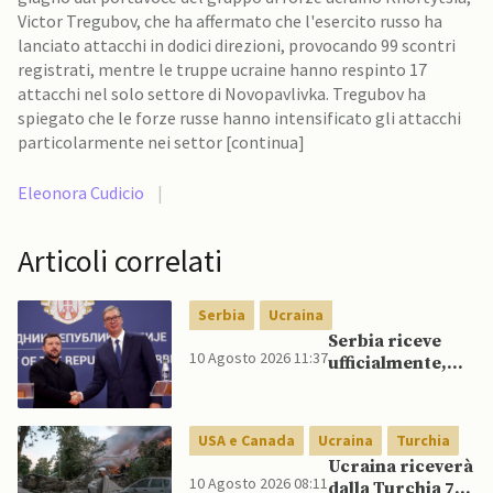
Victor Tregubov, che ha affermato che l'esercito russo ha
lanciato attacchi in dodici direzioni, provocando 99 scontri
registrati, mentre le truppe ucraine hanno respinto 17
attacchi nel solo settore di Novopavlivka. Tregubov ha
spiegato che le forze russe hanno intensificato gli attacchi
particolarmente nei settor [continua]
Eleonora Cudicio
|
Articoli correlati
Serbia
Ucraina
Serbia riceve
10 Agosto 2026 11:37
ufficialmente,
per la prima
volta dal suo
insediamento,
USA e Canada
Ucraina
Turchia
presidente
Ucraina riceverà
ucraino Zelensky
10 Agosto 2026 08:11
dalla Turchia 70