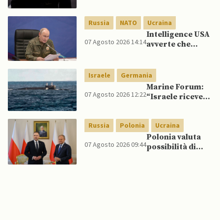
quelli per gli
spagnoli
Russia
NATO
Ucraina
Intelligence USA
07 Agosto 2026 14:14
avverte che
Putin potrebbe
invadere NATO
mentre è ancora
Israele
Germania
impegnato in
Marine Forum:
Ucraina
07 Agosto 2026 12:22
“Israele riceve
da Germania
sottomarino INS
Russia
Polonia
Ucraina
Drakon dopo 14
anni”
Polonia valuta
07 Agosto 2026 09:44
possibilità di
intercettare
missili russi
sopra Ucraina
per proteggere
spazio aereo
NATO