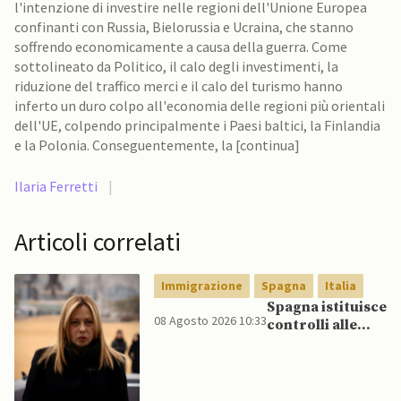
l'intenzione di investire nelle regioni dell'Unione Europea
confinanti con Russia, Bielorussia e Ucraina, che stanno
soffrendo economicamente a causa della guerra. Come
sottolineato da Politico, il calo degli investimenti, la
riduzione del traffico merci e il calo del turismo hanno
inferto un duro colpo all'economia delle regioni più orientali
dell'UE, colpendo principalmente i Paesi baltici, la Finlandia
e la Polonia. Conseguentemente, la [continua]
Ilaria Ferretti
|
Articoli correlati
Immigrazione
Spagna
Italia
Spagna istituisce
08 Agosto 2026 10:33
controlli alle
frontiere per gli
italiani dopo che
Meloni si rifiuta
di eliminare