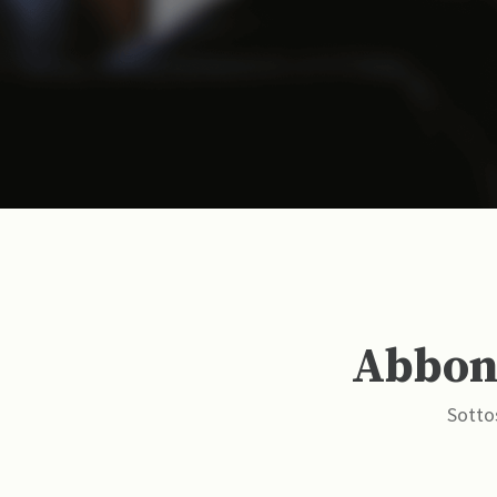
Abbona
Sottos