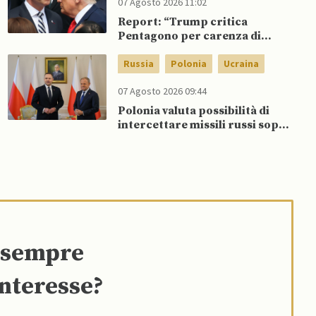
07 Agosto 2026 11:02
Report: “Trump critica
Pentagono per carenza di
munizioni in guerra con l’Iran”
Russia
Polonia
Ucraina
07 Agosto 2026 09:44
Polonia valuta possibilità di
intercettare missili russi sopra
Ucraina per proteggere spazio
aereo NATO
e sempre
interesse?