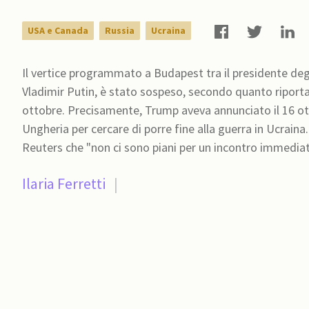
USA e Canada
Russia
Ucraina
Il vertice programmato a Budapest tra il presidente degl
Vladimir Putin, è stato sospeso, secondo quanto riporta
ottobre. Precisamente, Trump aveva annunciato il 16 otto
Ungheria per cercare di porre fine alla guerra in Ucraina. Un alto funzionario della Casa Bianca ha dichiarato 
Reuters che "non ci sono piani per un incontro immediat
Ilaria Ferretti
|