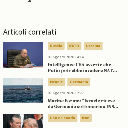
Articoli correlati
Russia
NATO
Ucraina
07 Agosto 2026 14:14
Intelligence USA avverte che
Putin potrebbe invadere NATO
mentre è ancora impegnato in
Ucraina
Israele
Germania
07 Agosto 2026 12:22
Marine Forum: “Israele riceve
da Germania sottomarino INS
Drakon dopo 14 anni”
USA e Canada
Iran