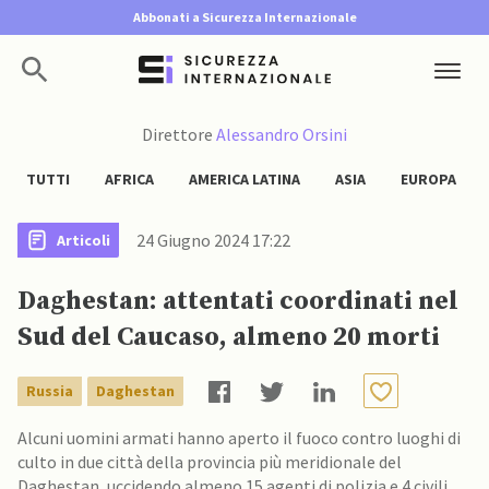
Abbonati a Sicurezza Internazionale
Direttore
Alessandro Orsini
TUTTI
AFRICA
AMERICA LATINA
ASIA
EUROPA
24 Giugno 2024 17:22
Articoli
Daghestan: attentati coordinati nel
Sud del Caucaso, almeno 20 morti
Russia
Daghestan
Alcuni uomini armati hanno aperto il fuoco contro luoghi di
culto in due città della provincia più meridionale del
Daghestan, uccidendo almeno 15 agenti di polizia e 4 civili,