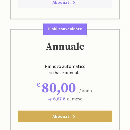
Abbonati
Il più conveniente
Annuale
Rinnovo automatico
su base annuale
80,00
/ anno
6,67 €
al mese
Abbonati