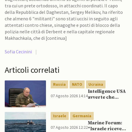
tra cui un prete ortodosso, in attacchi coordinati. Il capo
della Repubblica del Daghestan, Sergey Melikov, ha riferito
che almeno 6 "militanti" sono stati uccisi in seguito agli
attentati contro chiese, sinagoghe e posti di blocco della
polizia nelle città di Derbent e nella capitale regionale
Makhachkala, che di [continua]
Sofia Cecinini
|
Articoli correlati
Russia
NATO
Ucraina
Intelligence USA
07 Agosto 2026 14:14
avverte che
Putin potrebbe
invadere NATO
mentre è ancora
Israele
Germania
impegnato in
Marine Forum:
Ucraina
07 Agosto 2026 12:22
“Israele riceve