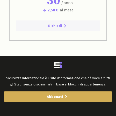
30
/ anno
2,50 €
al mese
Richiedi
Sicurezza Internazionale è il sito d'informazione che dà voce a tutti
gli Stati, senza discriminarli in base ai blocchi di appartenenza.
Abbonati