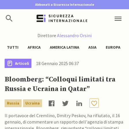
Abbonati a Sicurezza Internazionale
Direttore
Alessandro Orsini
TUTTI
AFRICA
AMERICA LATINA
ASIA
EUROPA
18 Gennaio 2025 06:37
Articoli
Bloomberg: “Colloqui limitati tra
Russia e Ucraina in Qatar”
Russia
Ucraina
Il portavoce del Cremlino, Dmitry Peskov, ha rifiutato, il 16
gennaio, di commentare un rapporto dell'agenzia di stampa
internazionale, Bloomberg, riguardante “colloqui limitati