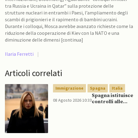
tra Russia e Ucraina in Qatar” sulla protezione delle
strutture nucleari in entrambi i Paesi, l’ampliamento degli
scambi di prigionieri e il rapimento di bambini ucraini.
Durante i colloqui, Mosca avrebbe avanzato richieste come la
riduzione della cooperazione di Kiev con la NATO e una
diminuzione delle dimensi [continua]
Ilaria Ferretti
|
Articoli correlati
Immigrazione
Spagna
Italia
Spagna istituisce
08 Agosto 2026 10:33
controlli alle
frontiere per gli
italiani dopo che
Meloni si rifiuta
di eliminare
quelli per gli