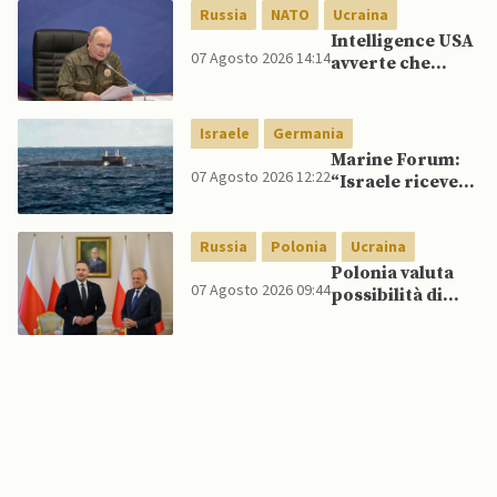
spagnoli
Russia
NATO
Ucraina
Intelligence USA
07 Agosto 2026 14:14
avverte che
Putin potrebbe
invadere NATO
mentre è ancora
Israele
Germania
impegnato in
Marine Forum:
Ucraina
07 Agosto 2026 12:22
“Israele riceve
da Germania
sottomarino INS
Russia
Polonia
Ucraina
Drakon dopo 14
anni”
Polonia valuta
07 Agosto 2026 09:44
possibilità di
intercettare
missili russi
sopra Ucraina
per proteggere
spazio aereo
NATO