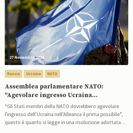
27 Novembre 2024
Russia
Ucraina
NATO
Assemblea parlamentare NATO:
“Agevolare ingresso Ucraina
nell’Alleanza”
“Gli Stati membri della NATO dovrebbero agevolare
l'ingresso dell'Ucraina nell'Alleanza il prima possibile”,
questo è quanto si legge in una risoluzione adottata
durante la sessione plenaria dell'Assemblea