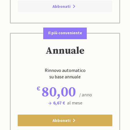
Abbonati
Il più conveniente
Annuale
Rinnovo automatico
su base annuale
80,00
/ anno
6,67 €
al mese
Abbonati