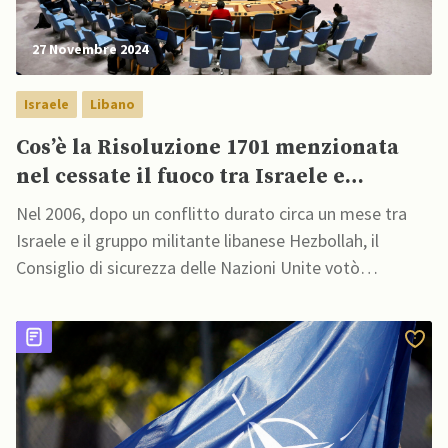
27 Novembre 2024
Israele
Libano
Cos’è la Risoluzione 1701 menzionata
nel cessate il fuoco tra Israele e
Hezbollah?
Nel 2006, dopo un conflitto durato circa un mese tra
Israele e il gruppo militante libanese Hezbollah, il
Consiglio di sicurezza delle Nazioni Unite votò
all'unanimità una Risoluzione per porre fine al conflitto