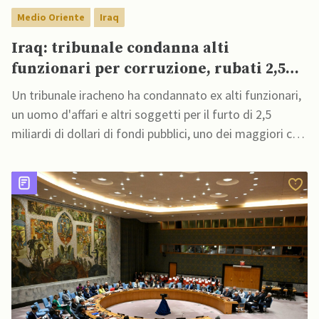
Medio Oriente
Iraq
Iraq: tribunale condanna alti
funzionari per corruzione, rubati 2,5
miliardi di dollari
Un tribunale iracheno ha condannato ex alti funzionari,
un uomo d'affari e altri soggetti per il furto di 2,5
miliardi di dollari di fondi pubblici, uno dei maggiori casi
di corruzione in Iraq