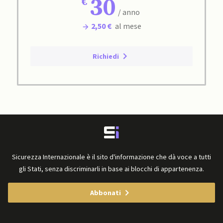
30
/ anno
2,50 €
al mese
Richiedi
Sicurezza Internazionale è il sito d'informazione che dà voce a tutti
gli Stati, senza discriminarli in base ai blocchi di appartenenza.
Abbonati