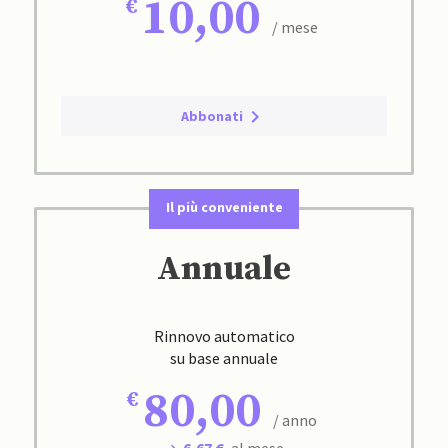
10,00
/ mese
Abbonati
Il più conveniente
Annuale
Rinnovo automatico
su base annuale
80,00
/ anno