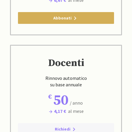
6,67 €
al mese
Abbonati
Docenti
Rinnovo automatico
su base annuale
50
/ anno
4,17 €
al mese
Richiedi