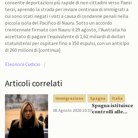
consente deportazioni più rapide di non cittadini verso Paesi
terzi, aprendo la strada per inviare centinaia di immigrati a
cui sono stati negati i visti a causa di condanne penali nella
piccola isola del Pacifico di Nauru. Sotto un accordo
trentennale firmato con Nauru il 29 agosto, l'Australia ha
accettato di pagare l’equivalente di 1,62 miliardi di dollari
statunitensi per ospitare fino a 350 espulsi, con un anticipo
di 260 milioni di [continua]
Eleonora Cudicio
|
Articoli correlati
Immigrazione
Spagna
Italia
Spagna istituisce
08 Agosto 2026 10:33
controlli alle
frontiere per gli
italiani dopo che
Meloni si rifiuta
di eliminare