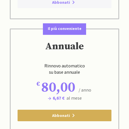
Abbonati
Il più conveniente
Annuale
Rinnovo automatico
su base annuale
80,00
/ anno
6,67 €
al mese
Abbonati