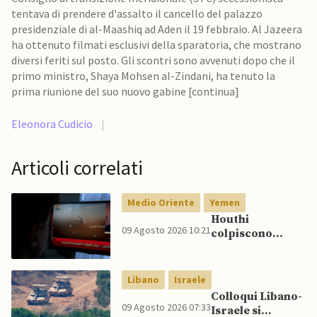
tentava di prendere d'assalto il cancello del palazzo
presidenziale di al-Maashiq ad Aden il 19 febbraio. Al Jazeera
ha ottenuto filmati esclusivi della sparatoria, che mostrano
diversi feriti sul posto. Gli scontri sono avvenuti dopo che il
primo ministro, Shaya Mohsen al-Zindani, ha tenuto la
prima riunione del suo nuovo gabine [continua]
Eleonora Cudicio
|
Articoli correlati
Medio Oriente
Yemen
Houthi
09 Agosto 2026 10:21
colpiscono
nuovamente
Marib: Onu
avverte che
Libano
Israele
Yemen rischia
Colloqui Libano-
conflitto più
09 Agosto 2026 07:33
Israele si