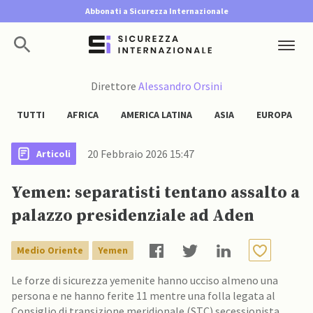
Abbonati a Sicurezza Internazionale
Direttore
Alessandro Orsini
TUTTI
AFRICA
AMERICA LATINA
ASIA
EUROPA
20 Febbraio 2026 15:47
Articoli
Yemen: separatisti tentano assalto a
palazzo presidenziale ad Aden
Medio Oriente
Yemen
Le forze di sicurezza yemenite hanno ucciso almeno una
persona e ne hanno ferite 11 mentre una folla legata al
Consiglio di transizione meridionale (STC) secessionista