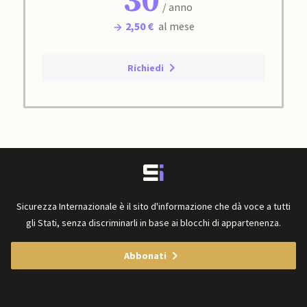
30
/ anno
2,50 €
al mese
Richiedi
Sicurezza Internazionale è il sito d'informazione che dà voce a tutti
gli Stati, senza discriminarli in base ai blocchi di appartenenza.
Abbonati