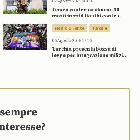
07 Agosto 2026 06:00
Yemen conferma almeno 30
morti in raid Houthi contro
esercito governativo
Medio Oriente
Turchia
06 Agosto 2026 17:16
Turchia presenta bozza di
legge per integrazione milizie
curde del PKK
e sempre
interesse?