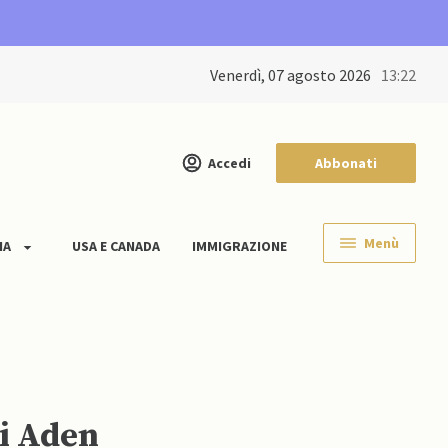
venerdì, 07 agosto 2026
13:22
Accedi
Abbonati
Menù
IA
USA E CANADA
IMMIGRAZIONE
di Aden