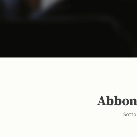
Abbona
Sottos