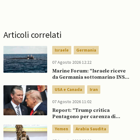
Articoli correlati
Israele
Germania
07 Agosto 2026 12:22
Marine Forum: “Israele riceve
da Germania sottomarino INS
Drakon dopo 14 anni”
USA e Canada
Iran
07 Agosto 2026 11:02
Report: “Trump critica
Pentagono per carenza di
munizioni in guerra con l’Iran”
Yemen
Arabia Saudita