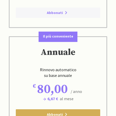
Abbonati
Il più conveniente
Annuale
Rinnovo automatico
su base annuale
80,00
/ anno
6,67 €
al mese
Abbonati