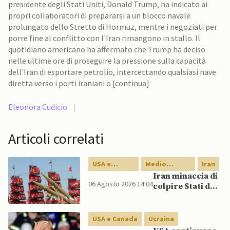
presidente degli Stati Uniti, Donald Trump, ha indicato ai
propri collaboratori di prepararsi a un blocco navale
prolungato dello Stretto di Hormuz, mentre i negoziati per
porre fine al conflitto con l'Iran rimangono in stallo. Il
quotidiano americano ha affermato che Trump ha deciso
nelle ultime ore di proseguire la pressione sulla capacità
dell'Iran di esportare petrolio, intercettando qualsiasi nave
diretta verso i porti iraniani o [continua]
Eleonora Cudicio
|
Articoli correlati
USA e
Medio
Iran
Canada
Oriente
Iran minaccia di
06 Agosto 2026 14:04
colpire Stati del
Golfo in caso di
nuovi raid USA
USA e Canada
Ucraina