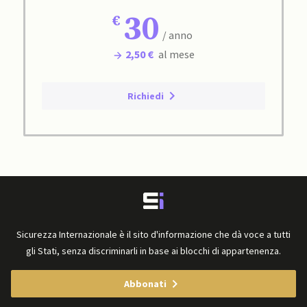
30
/ anno
2,50 €
al mese
Richiedi
Sicurezza Internazionale è il sito d'informazione che dà voce a tutti
gli Stati, senza discriminarli in base ai blocchi di appartenenza.
Abbonati