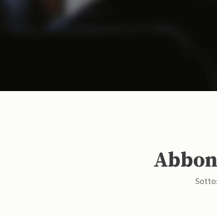
Abbona
Sottos