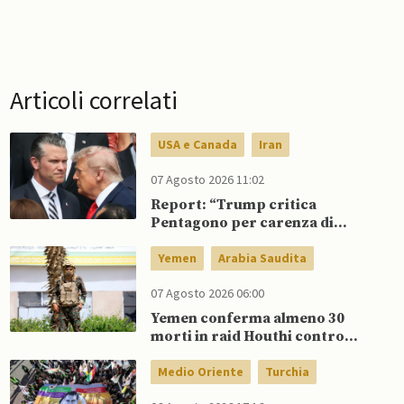
Articoli correlati
USA e Canada
Iran
07 Agosto 2026 11:02
Report: “Trump critica
Pentagono per carenza di
munizioni in guerra con l’Iran”
Yemen
Arabia Saudita
07 Agosto 2026 06:00
Yemen conferma almeno 30
morti in raid Houthi contro
esercito governativo
Medio Oriente
Turchia