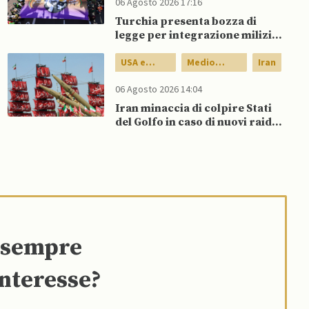
06 Agosto 2026 17:16
Turchia presenta bozza di
legge per integrazione milizie
curde del PKK
USA e
Medio
Iran
Canada
Oriente
06 Agosto 2026 14:04
Iran minaccia di colpire Stati
del Golfo in caso di nuovi raid
USA
e sempre
interesse?