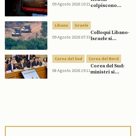
Cina e Russia
09 Agosto 2026 10:21
colpiscono
senza innescare
nuovamente
escalation
Marib: Onu
globale
avverte che
Libano
Israele
Yemen rischia
Colloqui Libano-
conflitto più
09 Agosto 2026 07:33
Israele si
ampio
concludono
senza accordo
dopo raid
Corea del Sud
Corea del Nord
israeliani nel Sud
Corea del Sud:
08 Agosto 2026 19:11
ministri si
scontrano
pubblicamente
su politica con il
Nord, mentre
Lee spinge per
dialogo