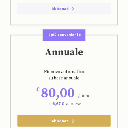
Abbonati
Il più conveniente
Annuale
Rinnovo automatico
su base annuale
80,00
/ anno
6,67 €
al mese
Abbonati