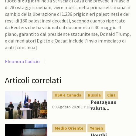
fuoco di 60 giorni nella Striscia di Gaza che prevede il rilascio
di 28 ostaggi israeliani, vivi e morti, nella prima settimana in
cambio della liberazione di 1.236 prigionieri palestinesi e dei
resti di 180 palestinesi deceduti, secondo quanto riportato
da Reuters che ha visionato il documento il 30 maggio. Il
piano, garantito dal presidente statunitense, Donald Trump,
e dai mediatori Egitto e Qatar, include l'invio immediato di
aiuti [continua]
Eleonora Cudicio
|
Articoli correlati
USA e Canada
Russia
Cina
Pentagono
09 Agosto 2026 13:18
valuta
riorientamento
strategico
nucleare per
Medio Oriente
Yemen
scoraggiare
Houthi