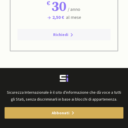
30
/ anno
2,50 €
al mese
Richiedi
Sicurezza Internazionale è il sito d'informazione che dà voce a tutti
gli Stati, senza discriminarli in base ai blocchi di appartenenza.
Abbonati