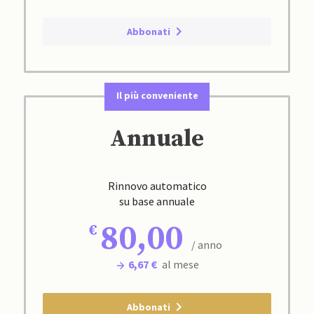
Abbonati
Il più conveniente
Annuale
Rinnovo automatico
su base annuale
80,00
/ anno
6,67 €
al mese
Abbonati