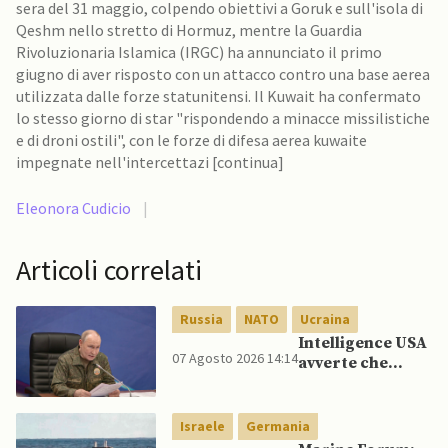
sera del 31 maggio, colpendo obiettivi a Goruk e sull'isola di
Qeshm nello stretto di Hormuz, mentre la Guardia
Rivoluzionaria Islamica (IRGC) ha annunciato il primo
giugno di aver risposto con un attacco contro una base aerea
utilizzata dalle forze statunitensi. Il Kuwait ha confermato
lo stesso giorno di star "rispondendo a minacce missilistiche
e di droni ostili", con le forze di difesa aerea kuwaite
impegnate nell'intercettazi [continua]
Eleonora Cudicio
|
Articoli correlati
Russia
NATO
Ucraina
Intelligence USA
07 Agosto 2026 14:14
avverte che
Putin potrebbe
invadere NATO
mentre è ancora
Israele
Germania
impegnato in