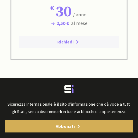
30
/ anno
2,50 €
al mese
Richiedi
Sicurezza Internazionale è il sito d'informazione che dà voce a tutti
gli Stati, senza discriminarli in base ai blocchi di appartenenza.
Abbonati