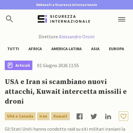
Abbonati a Sicurezza Internazionale
Direttore
Alessandro Orsini
TUTTI
AFRICA
AMERICA LATINA
ASIA
EUROPA
01 Giugno 2026 11:55
Articoli
USA e Iran si scambiano nuovi
attacchi, Kuwait intercetta missili e
droni
USA e Canada
Iran
Kuwait
Gli Stati Uniti hanno condotto raid su siti militari iraniani la