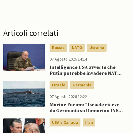
Articoli correlati
Russia
NATO
Ucraina
07 Agosto 2026 14:14
Intelligence USA avverte che
Putin potrebbe invadere NATO
mentre è ancora impegnato in
Ucraina
Israele
Germania
07 Agosto 2026 12:22
Marine Forum: “Israele riceve
da Germania sottomarino INS
Drakon dopo 14 anni”
USA e Canada
Iran