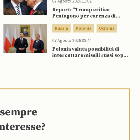
07 Agosto 2026 11:02
Report: “Trump critica
Pentagono per carenza di
munizioni in guerra con l’Iran”
Russia
Polonia
Ucraina
07 Agosto 2026 09:44
Polonia valuta possibilità di
intercettare missili russi sopra
Ucraina per proteggere spazio
aereo NATO
e sempre
interesse?