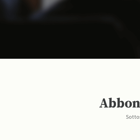
Abbona
Sottos