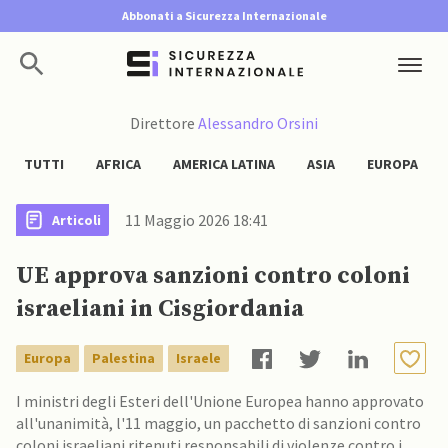
Abbonati a Sicurezza Internazionale
Direttore
Alessandro Orsini
TUTTI
AFRICA
AMERICA LATINA
ASIA
EUROPA
11 Maggio 2026 18:41
Articoli
UE approva sanzioni contro coloni
israeliani in Cisgiordania
Europa
Palestina
Israele
I ministri degli Esteri dell'Unione Europea hanno approvato
all'unanimità, l'11 maggio, un pacchetto di sanzioni contro
coloni israeliani ritenuti responsabili di violenze contro i