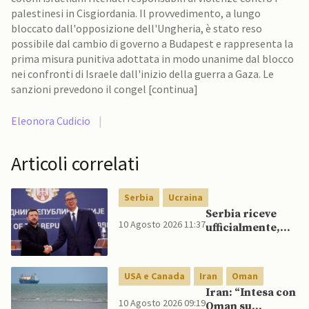
palestinesi in Cisgiordania. Il provvedimento, a lungo
bloccato dall'opposizione dell'Ungheria, è stato reso
possibile dal cambio di governo a Budapest e rappresenta la
prima misura punitiva adottata in modo unanime dal blocco
nei confronti di Israele dall'inizio della guerra a Gaza. Le
sanzioni prevedono il congel [continua]
Eleonora Cudicio
|
Articoli correlati
Serbia
Ucraina
Serbia riceve
10 Agosto 2026 11:37
ufficialmente,
per la prima
volta dal suo
insediamento,
USA e Canada
Iran
Oman
presidente
Iran: “Intesa con
ucraino Zelensky
10 Agosto 2026 09:19
Oman su