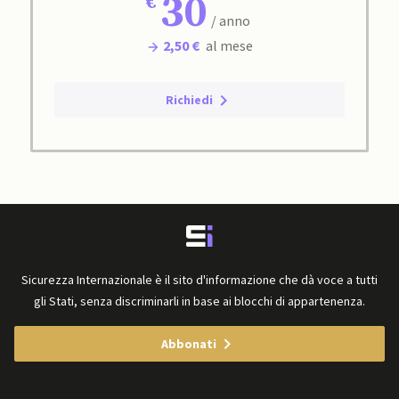
30
/ anno
2,50 €
al mese
Richiedi
Sicurezza Internazionale è il sito d'informazione che dà voce a tutti
gli Stati, senza discriminarli in base ai blocchi di appartenenza.
Abbonati