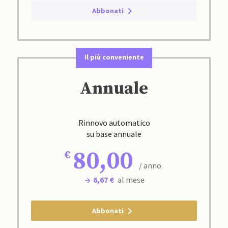
Abbonati
Il più conveniente
Annuale
Rinnovo automatico
su base annuale
80,00
/ anno
6,67 €
al mese
Abbonati