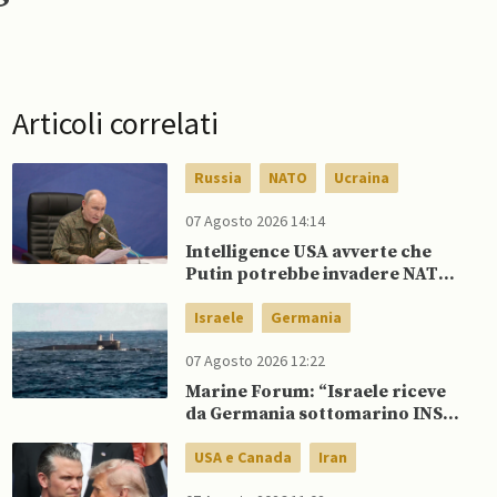
Articoli correlati
Russia
NATO
Ucraina
07 Agosto 2026 14:14
Intelligence USA avverte che
Putin potrebbe invadere NATO
mentre è ancora impegnato in
Ucraina
Israele
Germania
07 Agosto 2026 12:22
Marine Forum: “Israele riceve
da Germania sottomarino INS
Drakon dopo 14 anni”
USA e Canada
Iran