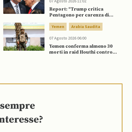
07 Agosto 2026 11:02
Report: “Trump critica
Pentagono per carenza di
munizioni in guerra con l’Iran”
Yemen
Arabia Saudita
07 Agosto 2026 06:00
Yemen conferma almeno 30
morti in raid Houthi contro
esercito governativo
e sempre
interesse?