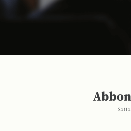
Abbona
Sottos