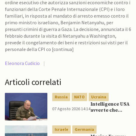
ordine esecutivo che autorizza sanzioni economiche contro i
funzionari della Corte Penale Internazionale (CPI) e i loro
familiari, in risposta al mandato di arresto emesso contro il
primo ministro israeliano, Benjamin Netanyahu, per
presunti crimini di guerra a Gaza. La decisione, annunciata il 6
febbraio durante la visita di Netanyahu a Washington,
prevede il congelamento dei beni e restrizioni sui visti per il
personale della CPI co [continua]
Eleonora Cudicio
|
Articoli correlati
Russia
NATO
Ucraina
Intelligence USA
07 Agosto 2026 14:14
avverte che
Putin potrebbe
invadere NATO
mentre è ancora
Israele
Germania
impegnato in