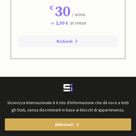
30
/ anno
2,50 €
al mese
Richiedi
Sicurezza Internazionale è il sito d'informazione che dà voce a tutti
gli Stati, senza discriminarli in base ai blocchi di appartenenza.
Abbonati