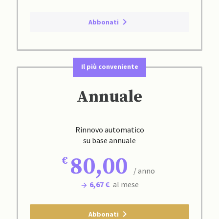
Abbonati
Il più conveniente
Annuale
Rinnovo automatico
su base annuale
80,00
/ anno
6,67 €
al mese
Abbonati