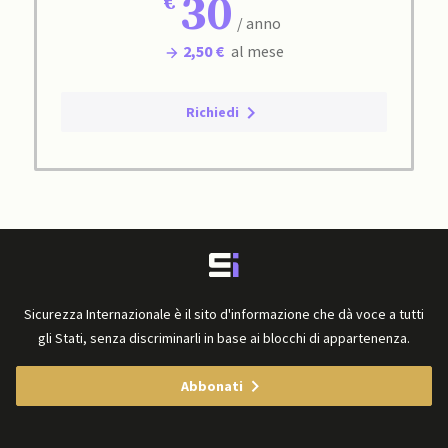
30
/ anno
2,50 €
al mese
Richiedi
Sicurezza Internazionale è il sito d'informazione che dà voce a tutti
gli Stati, senza discriminarli in base ai blocchi di appartenenza.
Abbonati