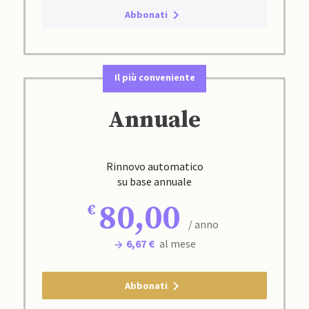
Abbonati
Il più conveniente
Annuale
Rinnovo automatico
su base annuale
80,00
/ anno
6,67 €
al mese
Abbonati