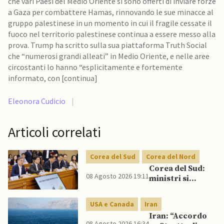
che vari Paesi del Medio Oriente si sono offerti di inviare forze
a Gaza per combattere Hamas, rinnovando le sue minacce al
gruppo palestinese in un momento in cui il fragile cessate il
fuoco nel territorio palestinese continua a essere messo alla
prova. Trump ha scritto sulla sua piattaforma Truth Social
che “numerosi grandi alleati” in Medio Oriente, e nelle aree
circostanti lo hanno “esplicitamente e fortemente
informato, con [continua]
Eleonora Cudicio
|
Articoli correlati
Corea del Sud
Corea del Nord
Corea del Sud:
08 Agosto 2026 19:11
ministri si
scontrano
pubblicamente
USA e Canada
Iran
su politica con il
Iran: “Accordo
Nord, mentre
08 Agosto 2026 16:34