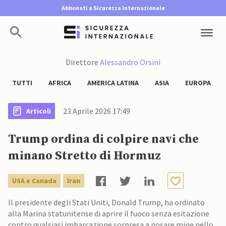
Abbonati a Sicurezza Internazionale
Direttore
Alessandro Orsini
TUTTI
AFRICA
AMERICA LATINA
ASIA
EUROPA
23 Aprile 2026 17:49
Articoli
Trump ordina di colpire navi che
minano Stretto di Hormuz
USA e Canada
Iran
Il presidente degli Stati Uniti, Donald Trump, ha ordinato
alla Marina statunitense di aprire il fuoco senza esitazione
contro qualsiasi imbarcazione sorpresa a posare mine nello