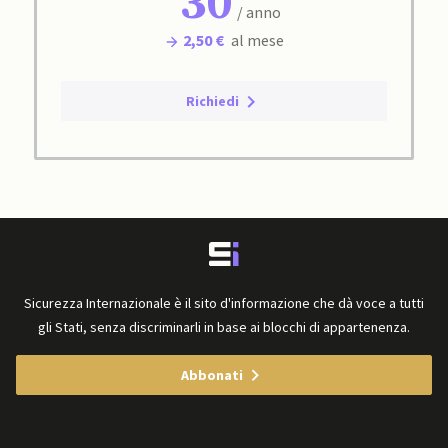
30
/ anno
2,50 €
al mese
Richiedi
Sicurezza Internazionale è il sito d'informazione che dà voce a tutti
gli Stati, senza discriminarli in base ai blocchi di appartenenza.
Abbonati