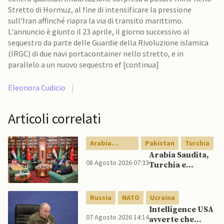
Stretto di Hormuz, al fine di intensificare la pressione
sull'Iran affinché riapra la via di transito marittimo.
L'annuncio è giunto il 23 aprile, il giorno successivo al
sequestro da parte delle Guardie della Rivoluzione islamica
(IRGC) di due navi portacontainer nello stretto, e in
parallelo a un nuovo sequestro ef [continua]
Eleonora Cudicio
|
Articoli correlati
Arabia
Pakistan
Turchia
Saudita
Arabia Saudita,
08 Agosto 2026 07:33
Turchia e
Pakistan firmano
patto di difesa
reciproca
Russia
NATO
Ucraina
Intelligence USA
07 Agosto 2026 14:14
avverte che