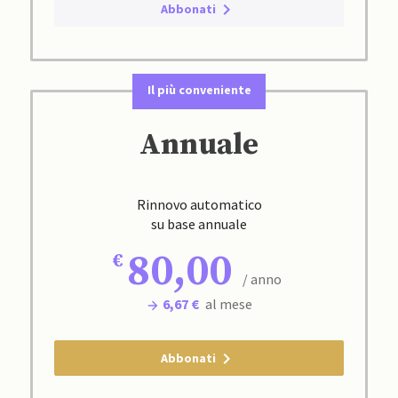
Abbonati
Il più conveniente
Annuale
Rinnovo automatico
su base annuale
80,00
/ anno
6,67 €
al mese
Abbonati