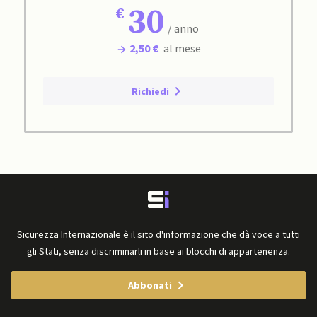
30
/ anno
2,50 €
al mese
Richiedi
Sicurezza Internazionale è il sito d'informazione che dà voce a tutti
gli Stati, senza discriminarli in base ai blocchi di appartenenza.
Abbonati