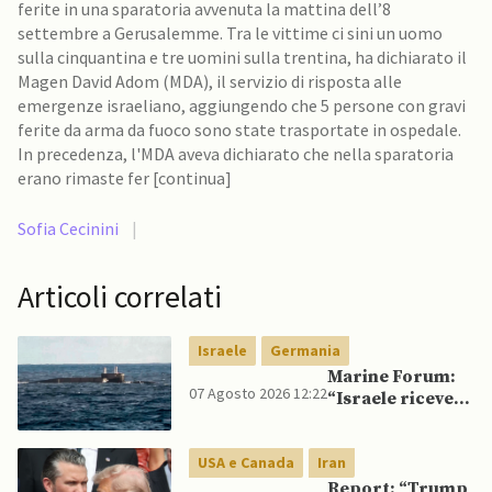
ferite in una sparatoria avvenuta la mattina dell’8
settembre a Gerusalemme. Tra le vittime ci sini un uomo
sulla cinquantina e tre uomini sulla trentina, ha dichiarato il
Magen David Adom (MDA), il servizio di risposta alle
emergenze israeliano, aggiungendo che 5 persone con gravi
ferite da arma da fuoco sono state trasportate in ospedale.
In precedenza, l'MDA aveva dichiarato che nella sparatoria
erano rimaste fer [continua]
Sofia Cecinini
|
Articoli correlati
Israele
Germania
Marine Forum:
07 Agosto 2026 12:22
“Israele riceve
da Germania
sottomarino INS
USA e Canada
Iran
Drakon dopo 14
anni”
Report: “Trump