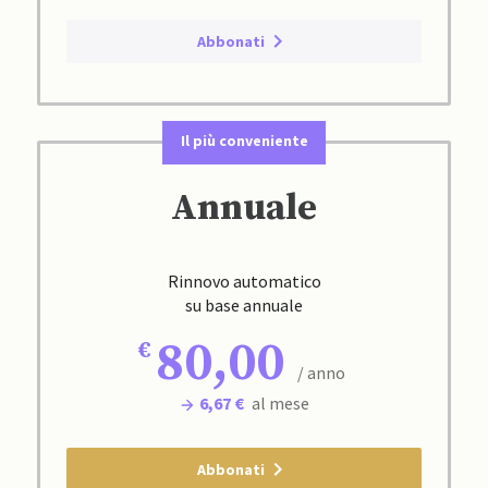
Abbonati
Il più conveniente
Annuale
Rinnovo automatico
su base annuale
80,00
/ anno
6,67 €
al mese
Abbonati