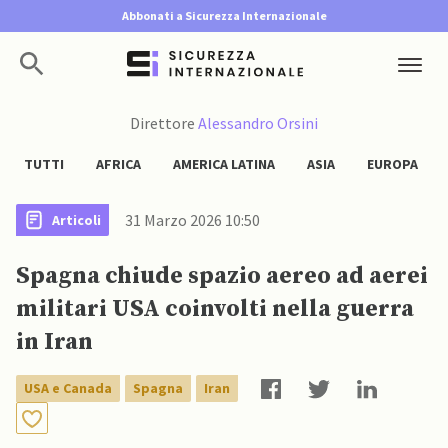
Abbonati a Sicurezza Internazionale
Direttore
Alessandro Orsini
TUTTI
AFRICA
AMERICA LATINA
ASIA
EUROPA
31 Marzo 2026 10:50
Articoli
Spagna chiude spazio aereo ad aerei
militari USA coinvolti nella guerra
in Iran
USA e Canada
Spagna
Iran