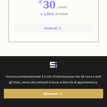
30
/ anno
2,50 €
al mese
Richiedi
Sicurezza Internazionale è il sito d'informazione che dà voce a tutti
gli Stati, senza discriminarli in base ai blocchi di appartenenza.
Abbonati