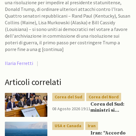
una risoluzione per impedire al presidente statunitense,
Donald Trump, di ordinare ulteriori attacchi contro l'Iran.
Quattro senatori repubblicani – Rand Paul (Kentucky), Susan
Collins (Maine), Lisa Murkowski (Alaska) e Bill Cassidy
(Louisiana) – si sono uniti ai democratici nel votare a favore
dell'archiviazione in commissione di una risoluzione sui
poteri di guerra, il primo passo per costringere Trump a
porre fine a una g [continua]
Ilaria Ferretti
|
Articoli correlati
Corea del Sud
Corea del Nord
Corea del Sud:
08 Agosto 2026 19:11
ministri si
scontrano
pubblicamente
USA e Canada
Iran
su politica con il
Iran: “Accordo
Nord, mentre