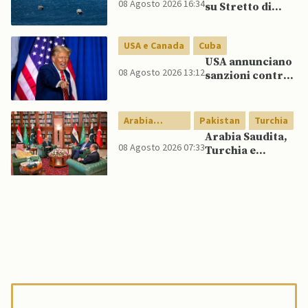
08 Agosto 2026 16:34
su Stretto di
Lee spinge per
Hormuz vicino,
dialogo
ma non aprirà il
USA e Canada
Cuba
canale”
USA annunciano
08 Agosto 2026 13:12
sanzioni contro
aziende cubane
Arabia
Pakistan
Turchia
Saudita
Arabia Saudita,
08 Agosto 2026 07:33
Turchia e
Pakistan firmano
patto di difesa
reciproca