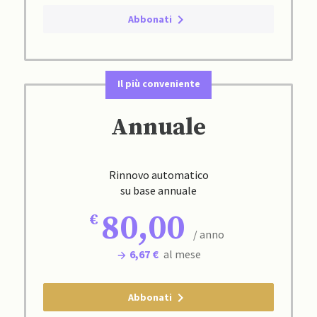
Abbonati
Il più conveniente
Annuale
Rinnovo automatico
su base annuale
80,00
/ anno
6,67 €
al mese
Abbonati