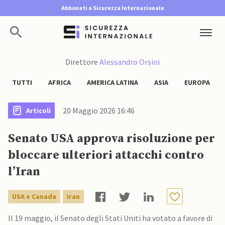
Abbonati a Sicurezza Internazionale
Direttore
Alessandro Orsini
TUTTI
AFRICA
AMERICA LATINA
ASIA
EUROPA
20 Maggio 2026 16:46
Articoli
Senato USA approva risoluzione per
bloccare ulteriori attacchi contro
l’Iran
USA e Canada
Iran
Il 19 maggio, il Senato degli Stati Uniti ha votato a favore di