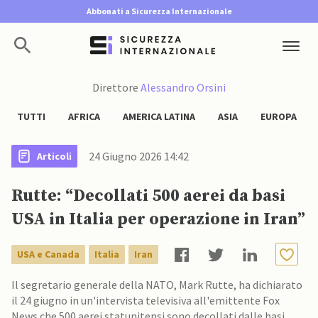
Abbonati a Sicurezza Internazionale
Direttore
Alessandro Orsini
TUTTI
AFRICA
AMERICA LATINA
ASIA
EUROPA
24 Giugno 2026 14:42
Articoli
Rutte: “Decollati 500 aerei da basi
USA in Italia per operazione in Iran”
USA e Canada
Italia
Iran
Il segretario generale della NATO, Mark Rutte, ha dichiarato
il 24 giugno in un'intervista televisiva all'emittente Fox
News che 500 aerei statunitensi sono decollati dalle basi