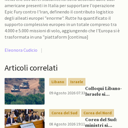
americane presenti in Italia per supportare l'operazione
Epic Fury contro l'Iran, definendo il contributo logistico
degli alleati europei "enorme". Rutte ha quantificato il
supporto complessivo europeo in un totale compreso tra
4.000 e 5.000 missioni di volo, aggiungendo che l'Europa si è
trasformata in una "piattaform [continua]
Eleonora Cudicio
|
Articoli correlati
Libano
Israele
Colloqui Libano-
09 Agosto 2026 07:33
Israele si
concludono
senza accordo
dopo raid
Corea del Sud
Corea del Nord
israeliani nel Sud
Corea del Sud:
08 Agosto 2026 19:11
ministri si