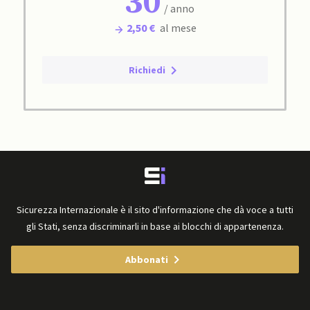
30
/ anno
2,50 €
al mese
Richiedi
Sicurezza Internazionale è il sito d'informazione che dà voce a tutti
gli Stati, senza discriminarli in base ai blocchi di appartenenza.
Abbonati