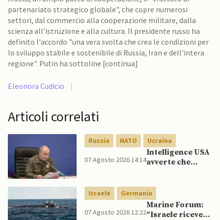
partenariato strategico globale", che copre numerosi
settori, dal commercio alla cooperazione militare, dalla
scienza all'istruzione e alla cultura. Il presidente russo ha
definito l'accordo "una vera svolta che crea le condizioni per
lo sviluppo stabile e sostenibile di Russia, Iran e dell'intera
regione". Putin ha sottoline [continua]
Eleonora Cudicio
|
Articoli correlati
Russia
NATO
Ucraina
Intelligence USA
07 Agosto 2026 14:14
avverte che
Putin potrebbe
invadere NATO
mentre è ancora
Israele
Germania
impegnato in
Marine Forum:
Ucraina
07 Agosto 2026 12:22
“Israele riceve