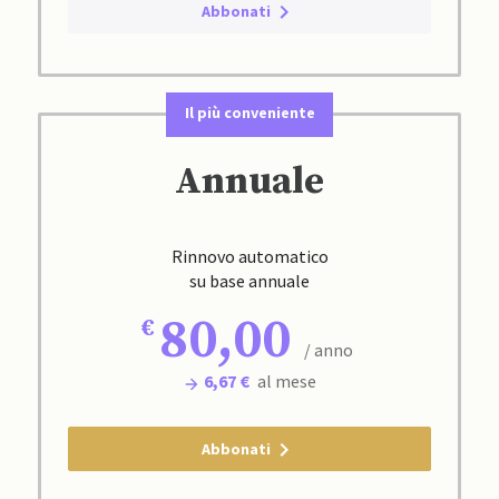
Abbonati
Il più conveniente
Annuale
Rinnovo automatico
su base annuale
80,00
/ anno
6,67 €
al mese
Abbonati