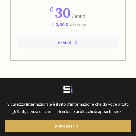
30
/ anno
2,50 €
al mese
Richiedi
Sicurezza Internazionale è il sito d'informazione che dà voce a tutti
gli Stati, senza discriminarli in base ai blocchi di appartenenza.
Abbonati