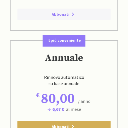
Abbonati
Il più conveniente
Annuale
Rinnovo automatico
su base annuale
80,00
/ anno
6,67 €
al mese
Abbonati