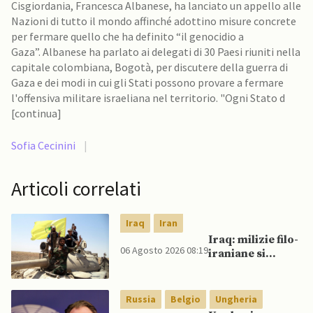
Cisgiordania, Francesca Albanese, ha lanciato un appello alle
Nazioni di tutto il mondo affinché adottino misure concrete
per fermare quello che ha definito “il genocidio a
Gaza”. Albanese ha parlato ai delegati di 30 Paesi riuniti nella
capitale colombiana, Bogotà, per discutere della guerra di
Gaza e dei modi in cui gli Stati possono provare a fermare
l'offensiva militare israeliana nel territorio. "Ogni Stato d
[continua]
Sofia Cecinini
|
Articoli correlati
Iraq
Iran
Iraq: milizie filo-
06 Agosto 2026 08:19
iraniane si
oppongono al
disarmo mentre
si avvicina
Russia
Belgio
Ungheria
scadenza di fine