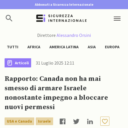
Abbonati a Sicurezza Internazionale
Direttore
Alessandro Orsini
TUTTI
AFRICA
AMERICA LATINA
ASIA
EUROPA
31 Luglio 2025 12:11
Articoli
Rapporto: Canada non ha mai
smesso di armare Israele
nonostante impegno a bloccare
nuovi permessi
USA e Canada
Israele