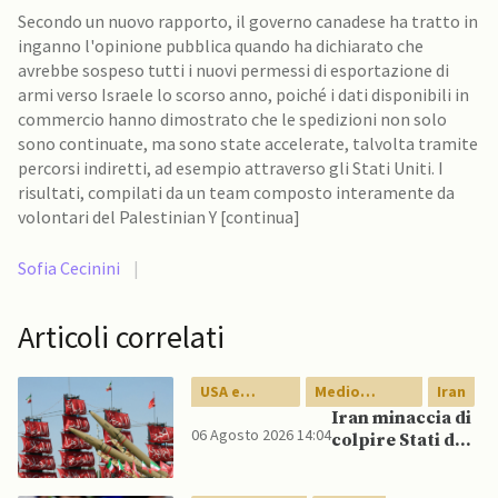
Secondo un nuovo rapporto, il governo canadese ha tratto in
inganno l'opinione pubblica quando ha dichiarato che
avrebbe sospeso tutti i nuovi permessi di esportazione di
armi verso Israele lo scorso anno, poiché i dati disponibili in
commercio hanno dimostrato che le spedizioni non solo
sono continuate, ma sono state accelerate, talvolta tramite
percorsi indiretti, ad esempio attraverso gli Stati Uniti. I
risultati, compilati da un team composto interamente da
volontari del Palestinian Y [continua]
Sofia Cecinini
|
Articoli correlati
USA e
Medio
Iran
Canada
Oriente
Iran minaccia di
06 Agosto 2026 14:04
colpire Stati del
Golfo in caso di
nuovi raid USA