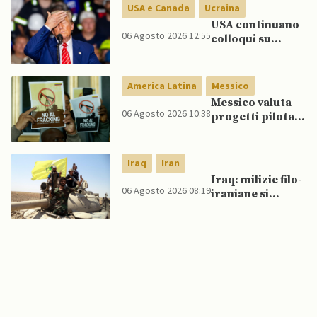
USA e Canada
Ucraina
USA continuano
06 Agosto 2026 12:55
colloqui su
programma
missilistico
Patriot in
America Latina
Messico
Ucraina,
Messico valuta
nonostante
06 Agosto 2026 10:38
progetti pilota
dubbi di Trump,
di fracking per
affermano fonti
incrementare
produzione di
Iraq
Iran
gas, affermano
Iraq: milizie filo-
fonti
06 Agosto 2026 08:19
iraniane si
oppongono al
disarmo mentre
si avvicina
scadenza di fine
settembre