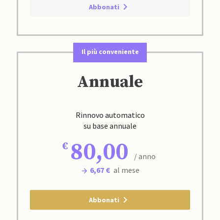
Abbonati
Il più conveniente
Annuale
Rinnovo automatico
su base annuale
80,00
/ anno
6,67 €
al mese
Abbonati