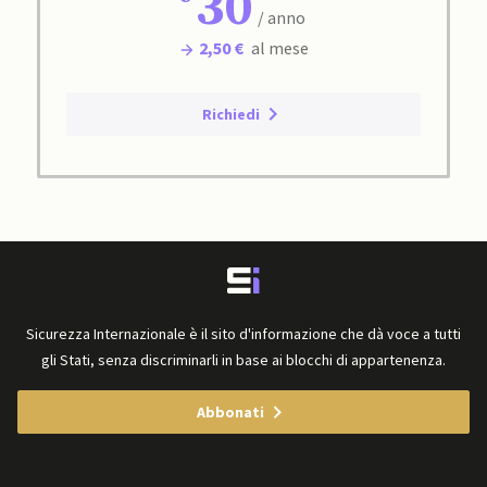
30
/ anno
2,50 €
al mese
Richiedi
Sicurezza Internazionale è il sito d'informazione che dà voce a tutti
gli Stati, senza discriminarli in base ai blocchi di appartenenza.
Abbonati