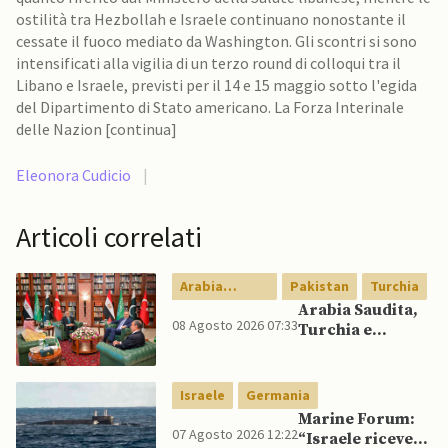
ostilità tra Hezbollah e Israele continuano nonostante il
cessate il fuoco mediato da Washington. Gli scontri si sono
intensificati alla vigilia di un terzo round di colloqui tra il
Libano e Israele, previsti per il 14 e 15 maggio sotto l'egida
del Dipartimento di Stato americano. La Forza Interinale
delle Nazion [continua]
Eleonora Cudicio
|
Articoli correlati
Arabia
Pakistan
Turchia
Saudita
Arabia Saudita,
08 Agosto 2026 07:33
Turchia e
Pakistan firmano
patto di difesa
reciproca
Israele
Germania
Marine Forum:
07 Agosto 2026 12:22
“Israele riceve