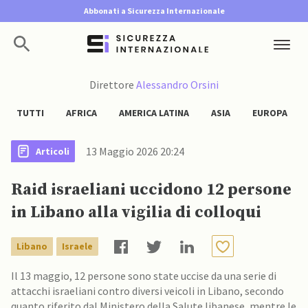
Abbonati a Sicurezza Internazionale
Direttore
Alessandro Orsini
TUTTI
AFRICA
AMERICA LATINA
ASIA
EUROPA
13 Maggio 2026 20:24
Articoli
Raid israeliani uccidono 12 persone
in Libano alla vigilia di colloqui
Libano
Israele
Il 13 maggio, 12 persone sono state uccise da una serie di
attacchi israeliani contro diversi veicoli in Libano, secondo
quanto riferito dal Ministero della Salute libanese, mentre le