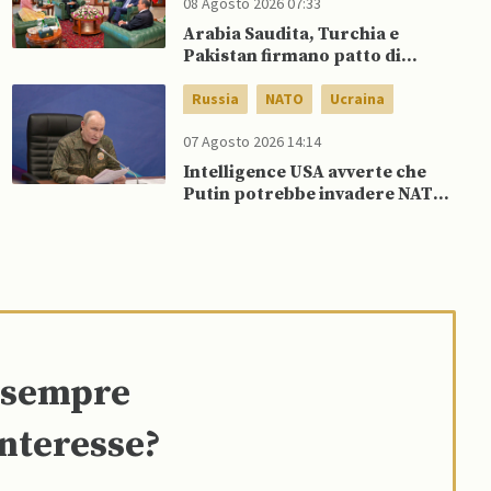
08 Agosto 2026 07:33
Arabia Saudita, Turchia e
Pakistan firmano patto di
difesa reciproca
Russia
NATO
Ucraina
07 Agosto 2026 14:14
Intelligence USA avverte che
Putin potrebbe invadere NATO
mentre è ancora impegnato in
Ucraina
e sempre
interesse?