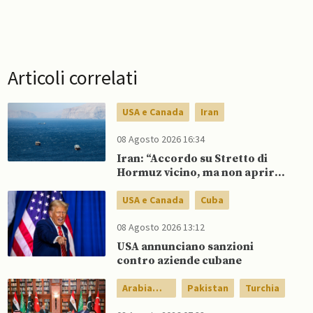
Articoli correlati
USA e Canada
Iran
08 Agosto 2026 16:34
Iran: “Accordo su Stretto di
Hormuz vicino, ma non aprirà il
canale”
USA e Canada
Cuba
08 Agosto 2026 13:12
USA annunciano sanzioni
contro aziende cubane
Arabia
Pakistan
Turchia
Saudita