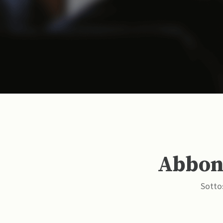
Abbona
Sottos