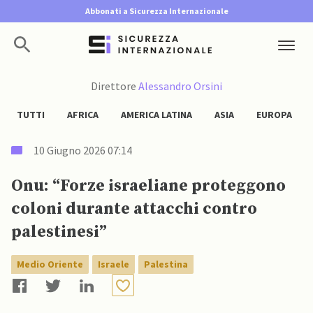
Abbonati a Sicurezza Internazionale
Direttore
Alessandro Orsini
TUTTI
AFRICA
AMERICA LATINA
ASIA
EUROPA
10 Giugno 2026 07:14
Onu: “Forze israeliane proteggono
coloni durante attacchi contro
palestinesi”
Medio Oriente
Israele
Palestina