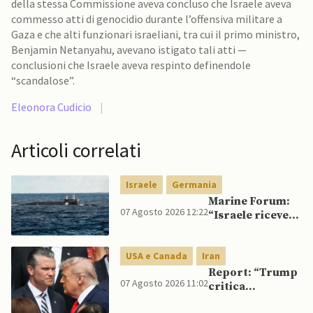
della stessa Commissione aveva concluso che Israele aveva
commesso atti di genocidio durante l’offensiva militare a
Gaza e che alti funzionari israeliani, tra cui il primo ministro,
Benjamin Netanyahu, avevano istigato tali atti —
conclusioni che Israele aveva respinto definendole
“scandalose”.
Eleonora Cudicio
|
Articoli correlati
Israele
Germania
Marine Forum:
07 Agosto 2026 12:22
“Israele riceve
da Germania
sottomarino INS
USA e Canada
Iran
Drakon dopo 14
anni”
Report: “Trump
07 Agosto 2026 11:02
critica
Pentagono per