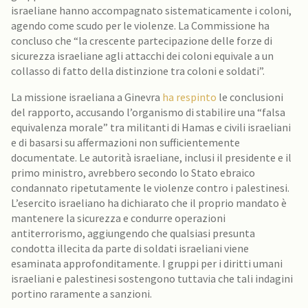
israeliane hanno accompagnato sistematicamente i coloni,
agendo come scudo per le violenze. La Commissione ha
concluso che “la crescente partecipazione delle forze di
sicurezza israeliane agli attacchi dei coloni equivale a un
collasso di fatto della distinzione tra coloni e soldati”.
La missione israeliana a Ginevra
ha respinto
le conclusioni
del rapporto, accusando l’organismo di stabilire una “falsa
equivalenza morale” tra militanti di Hamas e civili israeliani
e di basarsi su affermazioni non sufficientemente
documentate. Le autorità israeliane, inclusi il presidente e il
primo ministro, avrebbero secondo lo Stato ebraico
condannato ripetutamente le violenze contro i palestinesi.
L’esercito israeliano ha dichiarato che il proprio mandato è
mantenere la sicurezza e condurre operazioni
antiterrorismo, aggiungendo che qualsiasi presunta
condotta illecita da parte di soldati israeliani viene
esaminata approfonditamente. I gruppi per i diritti umani
israeliani e palestinesi sostengono tuttavia che tali indagini
portino raramente a sanzioni.