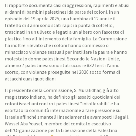
Il rapporto documenta casi di aggressioni, rapimenti e abusi
ai danni di bambini palestinesi da parte dei coloni. In un
episodio del 19 aprile 2025, una bambina di 12 anni e il
fratello di 3 anni sono stati rapiti a punta di coltello,
trascinati in un uliveto e legati a un albero con fascette di
plastica fino all’intervento della famiglia. La Commissione
ha inoltre rilevato che i coloni hanno commesso o
minacciato violenze sessuali per instillare la paura e hanno
molestato donne palestinesi. Secondo le Nazioni Unite,
almeno 7 palestinesi sono stati uccisi e 832 feriti l’anno
scorso, con violenze proseguite nel 2026 sotto forma di
attacchi quasi quotidiani.
Il presidente della Commissione, S. Muralidhar, già alto
magistrato indiano, ha definito gli assalti quotidiani dei
coloni israeliani contro i palestinesi “intollerabili” e ha
esortato la comunità internazionale a fare pressione su
Israele affinché smantelli insediamenti e avamposti illegali.
Wassel Abu Yousef, membro del comitato esecutivo
dell’Organizzazione per la Liberazione della Palestina