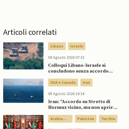
Articoli correlati
Libano
Israele
09 Agosto 2026 07:33
Colloqui Libano-Israele si
concludono senza accordo
dopo raid israeliani nel Sud
USA e Canada
Iran
08 Agosto 2026 16:34
Iran: “Accordo su Stretto di
Hormuz vicino, ma non aprirà il
canale”
Arabia
Pakistan
Turchia
Saudita