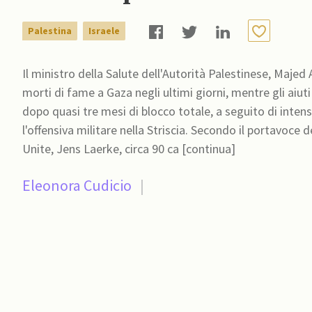
Palestina
Israele
Il ministro della Salute dell'Autorità Palestinese, Maje
morti di fame a Gaza negli ultimi giorni, mentre gli aiut
dopo quasi tre mesi di blocco totale, a seguito di intens
l'offensiva militare nella Striscia. Secondo il portavoce dell’Ufficio per gli affari umanitari (OCHA) delle Nazioni
Unite, Jens Laerke, circa 90 ca [continua]
Eleonora Cudicio
|