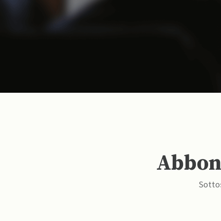
Abbona
Sottos