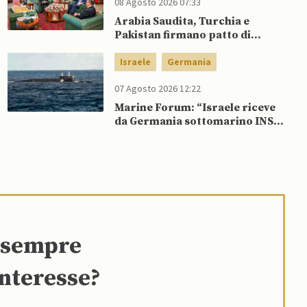
08 Agosto 2026 07:33
Arabia Saudita, Turchia e
Pakistan firmano patto di
difesa reciproca
Israele
Germania
07 Agosto 2026 12:22
Marine Forum: “Israele riceve
da Germania sottomarino INS
Drakon dopo 14 anni”
e sempre
interesse?