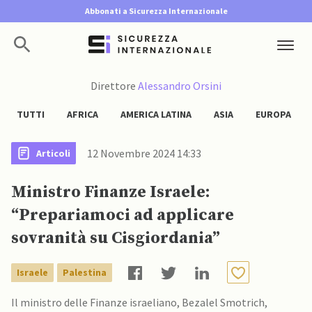
Abbonati a Sicurezza Internazionale
Direttore
Alessandro Orsini
TUTTI
AFRICA
AMERICA LATINA
ASIA
EUROPA
12 Novembre 2024 14:33
Articoli
Ministro Finanze Israele:
“Prepariamoci ad applicare
sovranità su Cisgiordania”
Israele
Palestina
Il ministro delle Finanze israeliano, Bezalel Smotrich,