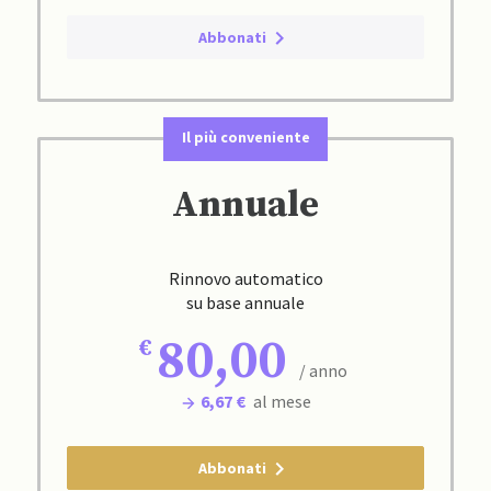
Abbonati
Il più conveniente
Annuale
Rinnovo automatico
su base annuale
80,00
/ anno
6,67 €
al mese
Abbonati