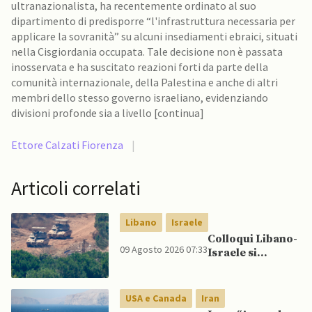
ultranazionalista, ha recentemente ordinato al suo
dipartimento di predisporre “l'infrastruttura necessaria per
applicare la sovranità” su alcuni insediamenti ebraici, situati
nella Cisgiordania occupata. Tale decisione non è passata
inosservata e ha suscitato reazioni forti da parte della
comunità internazionale, della Palestina e anche di altri
membri dello stesso governo israeliano, evidenziando
divisioni profonde sia a livello [continua]
Ettore Calzati Fiorenza
|
Articoli correlati
Libano
Israele
Colloqui Libano-
09 Agosto 2026 07:33
Israele si
concludono
senza accordo
dopo raid
USA e Canada
Iran
israeliani nel Sud