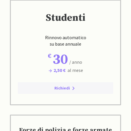
Studenti
Rinnovo automatico
su base annuale
30
/ anno
2,50 €
al mese
Richiedi
Forze di polizia e forze armate