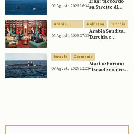
Iran: “Accordo
08 Agosto 2026 16:34
su Stretto di
Hormuz vicino,
ma non aprirà il
Arabia
Pakistan
Turchia
canale”
Saudita
Arabia Saudita,
08 Agosto 2026 07:33
Turchia e
Pakistan firmano
patto di difesa
reciproca
Israele
Germania
Marine Forum:
07 Agosto 2026 12:22
“Israele riceve
da Germania
sottomarino INS
Drakon dopo 14
anni”