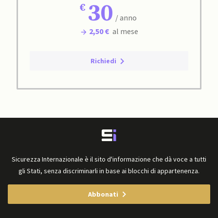
30
/ anno
2,50 €
al mese
Richiedi
Sicurezza Internazionale è il sito d'informazione che dà voce a tutti
gli Stati, senza discriminarli in base ai blocchi di appartenenza.
Abbonati