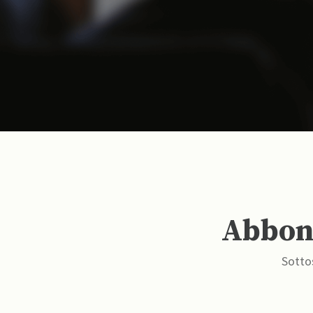
Abbona
Sottos