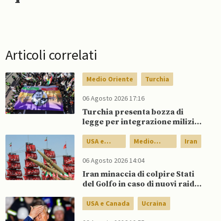
Articoli correlati
Medio Oriente
Turchia
06 Agosto 2026 17:16
Turchia presenta bozza di
legge per integrazione milizie
curde del PKK
USA e
Medio
Iran
Canada
Oriente
06 Agosto 2026 14:04
Iran minaccia di colpire Stati
del Golfo in caso di nuovi raid
USA
USA e Canada
Ucraina