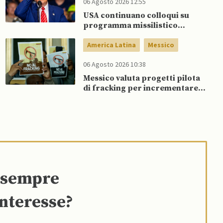
06 Agosto 2026 12:55
USA continuano colloqui su
programma missilistico
Patriot in Ucraina, nonostante
dubbi di Trump, affermano
America Latina
Messico
fonti
06 Agosto 2026 10:38
Messico valuta progetti pilota
di fracking per incrementare
produzione di gas, affermano
fonti
e sempre
interesse?