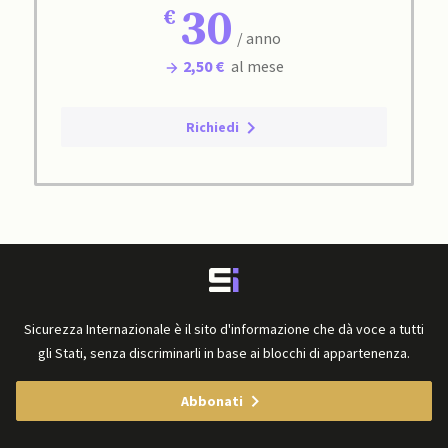
30
/ anno
2,50 €
al mese
Richiedi
Sicurezza Internazionale è il sito d'informazione che dà voce a tutti
gli Stati, senza discriminarli in base ai blocchi di appartenenza.
Abbonati