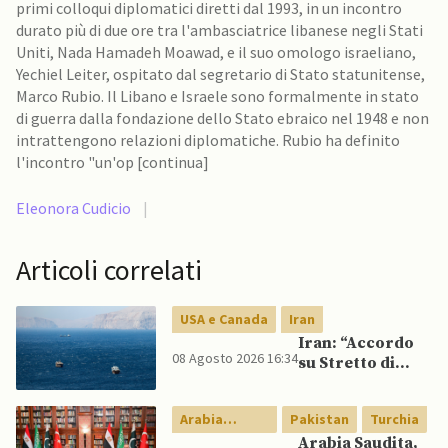
primi colloqui diplomatici diretti dal 1993, in un incontro
durato più di due ore tra l'ambasciatrice libanese negli Stati
Uniti, Nada Hamadeh Moawad, e il suo omologo israeliano,
Yechiel Leiter, ospitato dal segretario di Stato statunitense,
Marco Rubio. Il Libano e Israele sono formalmente in stato
di guerra dalla fondazione dello Stato ebraico nel 1948 e non
intrattengono relazioni diplomatiche. Rubio ha definito
l'incontro "un'op [continua]
Eleonora Cudicio
|
Articoli correlati
USA e Canada
Iran
Iran: “Accordo
08 Agosto 2026 16:34
su Stretto di
Hormuz vicino,
ma non aprirà il
Arabia
Pakistan
Turchia
canale”
Saudita
Arabia Saudita,