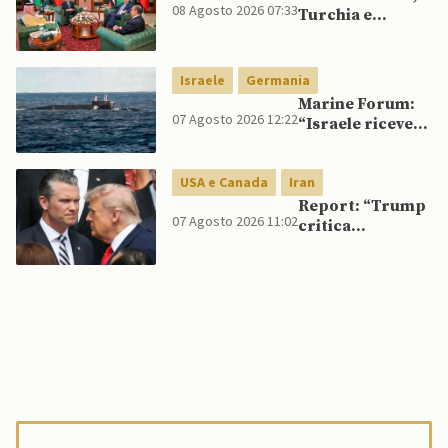
08 Agosto 2026 07:33
Turchia e
Pakistan firmano
patto di difesa
reciproca
Israele
Germania
Marine Forum:
07 Agosto 2026 12:22
“Israele riceve
da Germania
sottomarino INS
USA e Canada
Iran
Drakon dopo 14
anni”
Report: “Trump
07 Agosto 2026 11:02
critica
Pentagono per
carenza di
munizioni in
guerra con
l’Iran”