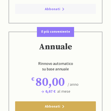
Abbonati
Il più conveniente
Annuale
Rinnovo automatico
su base annuale
80,00
/ anno
6,67 €
al mese
Abbonati