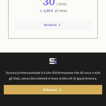
30
/ anno
2,50 €
al mese
Richiedi
Sicurezza Internazionale è il sito d'informazione che dà voce a tutti
gli Stati, senza discriminarli in base ai blocchi di appartenenza.
Abbonati