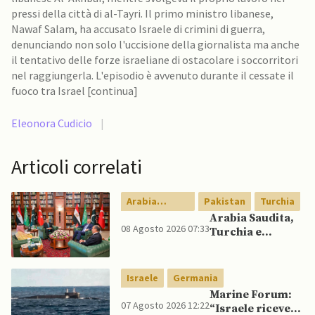
pressi della città di al-Tayri. Il primo ministro libanese,
Nawaf Salam, ha accusato Israele di crimini di guerra,
denunciando non solo l'uccisione della giornalista ma anche
il tentativo delle forze israeliane di ostacolare i soccorritori
nel raggiungerla. L'episodio è avvenuto durante il cessate il
fuoco tra Israel [continua]
Eleonora Cudicio
|
Articoli correlati
Arabia
Pakistan
Turchia
Saudita
Arabia Saudita,
08 Agosto 2026 07:33
Turchia e
Pakistan firmano
patto di difesa
reciproca
Israele
Germania
Marine Forum:
07 Agosto 2026 12:22
“Israele riceve