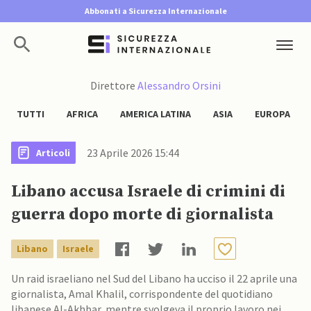
Abbonati a Sicurezza Internazionale
Direttore
Alessandro Orsini
TUTTI
AFRICA
AMERICA LATINA
ASIA
EUROPA
23 Aprile 2026 15:44
Articoli
Libano accusa Israele di crimini di
guerra dopo morte di giornalista
Libano
Israele
Un raid israeliano nel Sud del Libano ha ucciso il 22 aprile una
giornalista, Amal Khalil, corrispondente del quotidiano
libanese Al-Akhbar, mentre svolgeva il proprio lavoro nei