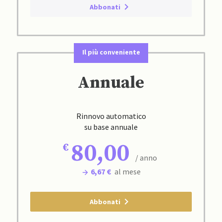
Abbonati
Il più conveniente
Annuale
Rinnovo automatico
su base annuale
80,00
/ anno
6,67 €
al mese
Abbonati