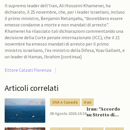
Il supremo leader dell'Iran, Ali Hosseini Khamenei, ha
dichiarato, il 25 novembre, che, per i leader israeliani, incluso
il primo ministro, Benjamin Netanyahu, “dovrebbero essere
emesse condanne a morte e non mandati di arresto”.
Khamenei ha rilasciato tali dichiarazioni commentando una
decisione della Corte penale internazionale (ICC), che il 21
novembre ha emesso mandati di arresto per il primo
ministro israeliano, l’ex ministro della Difesa, Yoav Gallant, e
un leader di Hamas, Ibrahim [continua]
Ettore Calzati Fiorenza
|
Articoli correlati
USA e Canada
Iran
Iran: “Accordo
08 Agosto 2026 16:34
su Stretto di
Hormuz vicino,
ma non aprirà il