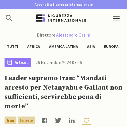
Abbonati a Sicurezza Internazionale
Direttore
Alessandro Orsini
TUTTI
AFRICA
AMERICA LATINA
ASIA
EUROPA
26 Novembre 2024 07:06
Articoli
Leader supremo Iran: “Mandati
arresto per Netanyahu e Gallant non
sufficienti, servirebbe pena di
morte”
Iran
Israele