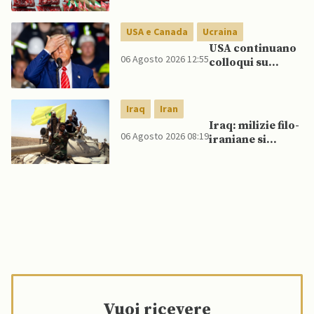
Golfo in caso di
nuovi raid USA
USA e Canada
Ucraina
USA continuano
06 Agosto 2026 12:55
colloqui su
programma
missilistico
Patriot in
Iraq
Iran
Ucraina,
Iraq: milizie filo-
nonostante
06 Agosto 2026 08:19
iraniane si
dubbi di Trump,
oppongono al
affermano fonti
disarmo mentre
si avvicina
scadenza di fine
settembre
Vuoi ricevere