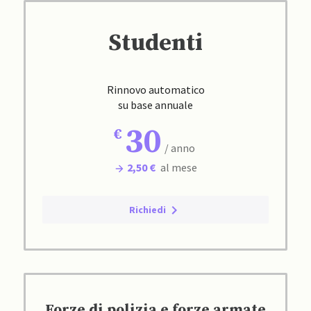
Studenti
Rinnovo automatico
su base annuale
30
/ anno
2,50 €
al mese
Richiedi
Forze di polizia e forze armate