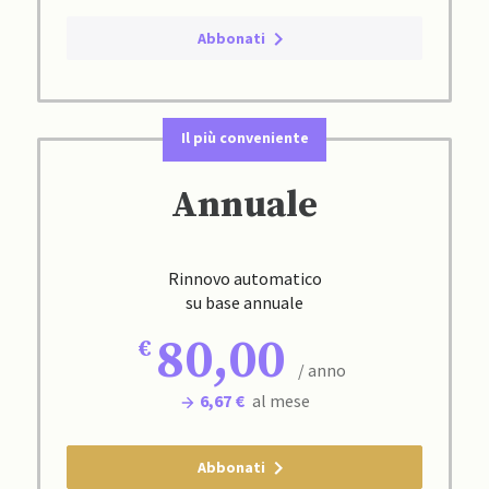
Abbonati
Il più conveniente
Annuale
Rinnovo automatico
su base annuale
80,00
/ anno
6,67 €
al mese
Abbonati