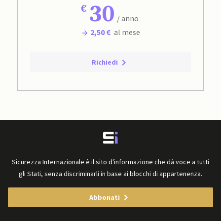
30
/ anno
2,50 €
al mese
Richiedi
Sicurezza Internazionale è il sito d'informazione che dà voce a tutti
gli Stati, senza discriminarli in base ai blocchi di appartenenza.
Abbonati