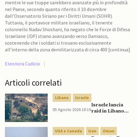
mentre le sue truppe sarebbero avanzate più in profondità
nel Paese, secondo quanto riferito il 10 dicembre
dall’Osservatorio Siriano per i Diritti Umani (SOHR).
Tuttavia, il portavoce militare israeliano, il tenente
colonnello Nadav Shoshani, ha negato che le Forze di Difesa
Israeliane (IDF) stiano avanzando verso Damasco,
sostenendo che i soldati si trovano esclusivamente
all’interno della zona demilitarizzata di circa 400 [continua]
Eleonora Cudicio
|
Articoli correlati
Libano
Israele
Israele lancia
05 Agosto 2026 18:16
raid in Libano
dopo presunta
violazione della
tregua da parte
USA e Canada
Iran
Oman
di Hezbollah