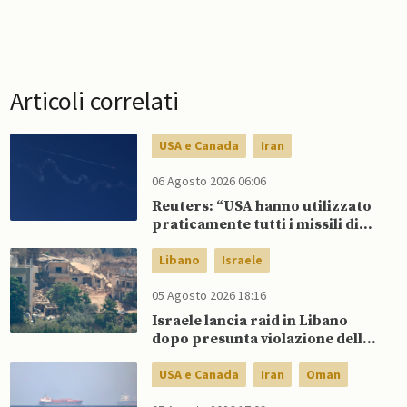
Articoli correlati
USA e Canada
Iran
06 Agosto 2026 06:06
Reuters: “USA hanno utilizzato
praticamente tutti i missili di
precisione a lungo raggio”
Libano
Israele
05 Agosto 2026 18:16
Israele lancia raid in Libano
dopo presunta violazione della
tregua da parte di Hezbollah
USA e Canada
Iran
Oman