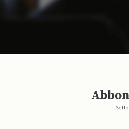
Abbona
Sottos