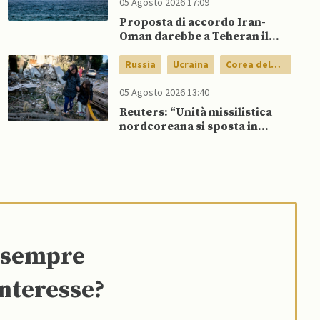
05 Agosto 2026 17:09
Proposta di accordo Iran-
Oman darebbe a Teheran il
controllo del traffico in entrata
nel Golfo
Russia
Ucraina
Corea del
Nord
05 Agosto 2026 13:40
Reuters: “Unità missilistica
nordcoreana si sposta in
Russia, 120 missili balistici
potrebbero presto colpire
l’Ucraina”
e sempre
interesse?