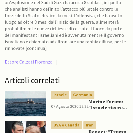
un’esplosione nel Sud di Gaza ha ucciso 8 soldati, in quello
che analisti hanno definito l’attacco più letale contro le
forze dello Stato ebraico da mesi. L’offensiva, che ha avuto
luogo ad oltre 8 mesi dall'inizio della guerra, alimenterà
probabilmente nuove richieste di cessate il fuoco da parte
dei manifestanti israeliani ed è avvenuta mentre il governo
israeliano è chiamato ad affrontare una rabbia diffusa, per le
rinnovate [continua]
Ettore Calzati Fiorenza
|
Articoli correlati
Israele
Germania
Marine Forum:
07 Agosto 2026 12:22
“Israele riceve
da Germania
sottomarino INS
USA e Canada
Iran
Drakon dopo 14
anni”
Report: “Trump