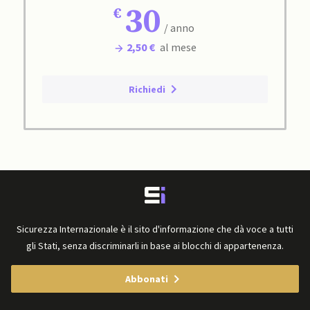
30
/ anno
2,50 €
al mese
Richiedi
Sicurezza Internazionale è il sito d'informazione che dà voce a tutti
gli Stati, senza discriminarli in base ai blocchi di appartenenza.
Abbonati