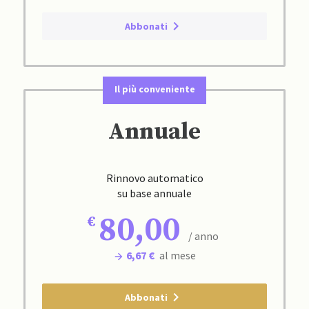
Abbonati
Il più conveniente
Annuale
Rinnovo automatico
su base annuale
80,00
/ anno
6,67 €
al mese
Abbonati