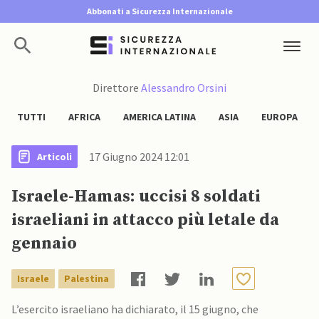
Abbonati a Sicurezza Internazionale
Direttore
Alessandro Orsini
TUTTI
AFRICA
AMERICA LATINA
ASIA
EUROPA
17 Giugno 2024 12:01
Articoli
Israele-Hamas: uccisi 8 soldati
israeliani in attacco più letale da
gennaio
Israele
Palestina
L’esercito israeliano ha dichiarato, il 15 giugno, che