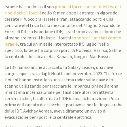
Israele ha condotto il suo
primo attacco contro obiettivi dei
ribelli sciiti Houthi
nello Yemen dopo l’entrata in vigore del
cessate il fuoco tra Israele e Iran, attaccando porti e una
centrale elettrica tra la mezzanotte del 7 luglio. Secondo le
Forze di Difesa Israeliane (IDF), i raid sono avvenuti dopo che
almeno tre missili balistici Houthi
sono stati lanciati contro
Israele
, tra cui un missile intercettato il 5 luglio. Nello
specifico, Israele ha colpito i porti di Hodeida, Ras Isa, Salif e
la centrale elettrica di Ras Kanatib, lungo il Mar Rosso.
Le IDF hanno anche attaccato la Galaxy Leader, una nave
cargo sequestrata dagli Houthi nel novembre 2023. “Le forze
Houthi hanno installato un sistema radar sulla nave e lo
stanno utilizzando per tracciare le imbarcazioni nell’arena
marittima internazionale per facilitare ulteriori attività
terroristiche”, ha affermato l’IDF in una dichiarazione. Poco
prima dell’ondata di attacchi, il portavoce per la lingua araba
delle IDF, Avichay Adraee, aveva diramato un avviso di
evacuazione per i porti e la centrale elettrica.