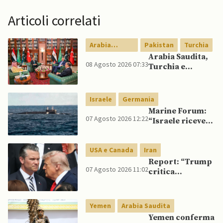
Articoli correlati
Arabia
Pakistan
Turchia
Saudita
Arabia Saudita,
08 Agosto 2026 07:33
Turchia e
Pakistan firmano
patto di difesa
reciproca
Israele
Germania
Marine Forum:
07 Agosto 2026 12:22
“Israele riceve
da Germania
sottomarino INS
USA e Canada
Iran
Drakon dopo 14
anni”
Report: “Trump
07 Agosto 2026 11:02
critica
Pentagono per
carenza di
munizioni in
Yemen
Arabia Saudita
guerra con
Yemen conferma
l’Iran”