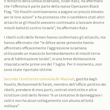
Il Ministro della Difesa israeliano, Israel Katz, ha affermato
che l’offensiva è parte parte della nuova Operazion Black
Flag. “Gli Houthi continueranno a pagare un prezzo elevato
per le loro azioni” e ha promesso che ci sarebbero stati altri
attacchi se gli Houthi avessero continuato a lanciare droni e
missili balistici contro Israele”, ha affermato Katz.
I ribelli sciiti dello Yemen hanno confermato gli attacchi, ma
hanno affermato che “le difese aeree yemenite hanno
affrontato efficacemente l’aggressione israeliana
utilizzando un massiccio bombardamento di missili terra-
aria di fabbricazione locale”, in una breve dichiarazione
rilasciata nelle prime ore del 7 luglio. Per il momento, non
sono state riportate vittime.
Secondo l’emittente televisiva Al-Masirah
, gestita dagli
Houthi, Mohammed Al Farah, membro dell’ufficio politico dei
ribelli, prendere di mira porti, centrali elettriche e altre
strutture civili dello Yemen “è un tentativo di danneggiare i
civili e non ha alcun collegamento con alcuna attività
militare”.