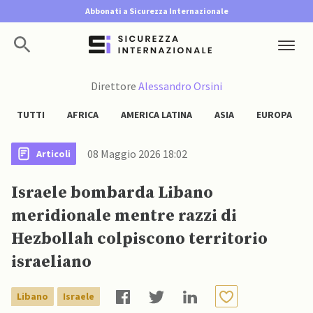
Abbonati a Sicurezza Internazionale
Direttore
Alessandro Orsini
TUTTI
AFRICA
AMERICA LATINA
ASIA
EUROPA
08 Maggio 2026 18:02
Articoli
Israele bombarda Libano
meridionale mentre razzi di
Hezbollah colpiscono territorio
israeliano
Libano
Israele