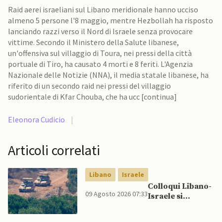
Raid aerei israeliani sul Libano meridionale hanno ucciso
almeno 5 persone l'8 maggio, mentre Hezbollah ha risposto
lanciando razzi verso il Nord di Israele senza provocare
vittime. Secondo il Ministero della Salute libanese,
un'offensiva sul villaggio di Toura, nei pressi della città
portuale di Tiro, ha causato 4 morti e 8 feriti. L'Agenzia
Nazionale delle Notizie (NNA), il media statale libanese, ha
riferito di un secondo raid nei pressi del villaggio
sudorientale di Kfar Chouba, che ha ucc [continua]
Eleonora Cudicio
|
Articoli correlati
Libano
Israele
Colloqui Libano-
09 Agosto 2026 07:33
Israele si
concludono
senza accordo