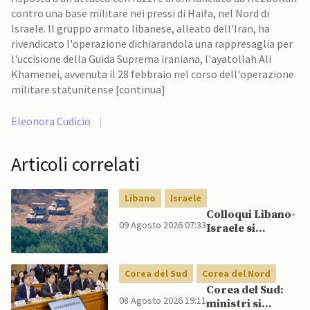
contro una base militare nei pressi di Haifa, nel Nord di
Israele. Il gruppo armato libanese, alleato dell'Iran, ha
rivendicato l'operazione dichiarandola una rappresaglia per
l'uccisione della Guida Suprema iraniana, l'ayatollah Ali
Khamenei, avvenuta il 28 febbraio nel corso dell'operazione
militare statunitense [continua]
Eleonora Cudicio
|
Articoli correlati
Libano
Israele
Colloqui Libano-
09 Agosto 2026 07:33
Israele si
concludono
senza accordo
dopo raid
Corea del Sud
Corea del Nord
israeliani nel Sud
Corea del Sud:
08 Agosto 2026 19:11
ministri si