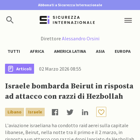
Abbonati a Sicurezza Internazionale
Direttore
Alessandro Orsini
TUTTI
AFRICA
AMERICA LATINA
ASIA
EUROPA
02 Marzo 2026 08:55
Articoli
Israele bombarda Beirut in risposta
ad attacco con razzi di Hezbollah
Libano
Israele
L'aviazione israeliana ha condotto raid aerei sulla capitale
libanese, Beirut, nella notte tra il primo e il 2 marzo, in
risposta a un attacco con razzi e droni lanciato da Hezbollah