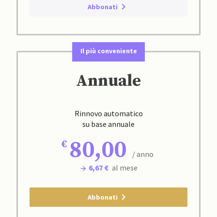
Abbonati
Il più conveniente
Annuale
Rinnovo automatico
su base annuale
80,00
/ anno
6,67 €
al mese
Abbonati