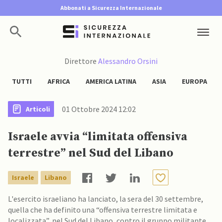
Abbonati a Sicurezza Internazionale
Direttore
Alessandro Orsini
TUTTI
AFRICA
AMERICA LATINA
ASIA
EUROPA
01 Ottobre 2024 12:02
Articoli
Israele avvia “limitata offensiva
terrestre” nel Sud del Libano
Israele
Libano
L'esercito israeliano ha lanciato, la sera del 30 settembre,
quella che ha definito una “offensiva terrestre limitata e
localizzata”, nel Sud del Libano, contro il gruppo militante