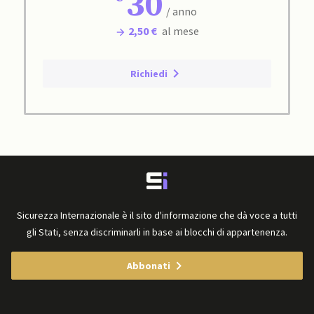
30
/ anno
2,50 €
al mese
Richiedi
Sicurezza Internazionale è il sito d'informazione che dà voce a tutti
gli Stati, senza discriminarli in base ai blocchi di appartenenza.
Abbonati