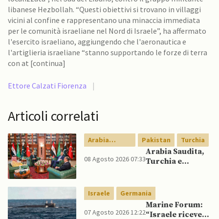
libanese Hezbollah. “Questi obiettivi si trovano in villaggi
vicini al confine e rappresentano una minaccia immediata
per le comunità israeliane nel Nord di Israele”, ha affermato
l'esercito israeliano, aggiungendo che l'aeronautica e
l'artiglieria israeliane “stanno supportando le forze di terra
con at [continua]
Ettore Calzati Fiorenza
|
Articoli correlati
Arabia
Pakistan
Turchia
Saudita
Arabia Saudita,
08 Agosto 2026 07:33
Turchia e
Pakistan firmano
patto di difesa
reciproca
Israele
Germania
Marine Forum:
07 Agosto 2026 12:22
“Israele riceve